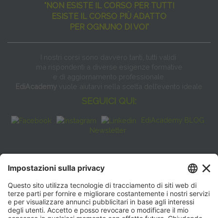
"NON ESISTE IL CORSO PER TUTTI
ESISTE IL CORSO PIÙ ADATTO
PER OGNUNO DI VOI"
I nostri corsi sono davvero tanti, tutti validi
ma rispondenti a diverse esigenze formative
e di aggiornamento professionale.
EdiAcademy
vuole aiutarvi nella scelta dell’evento ideale
SEGUICI QUI:
EdiAcademy BLOG
Newsletter
FAQ
CONTATTI
EdiAcademy
Sede operativa: V.le E. Forlanini, 21 - 20134, Milano