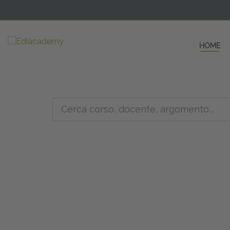
HOME
5 AULE
a una fe
non