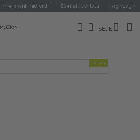
I miei ordini
Contatti
Login
OMOZIONI
SEDE
Ricerca
OSITIVI
no Linate
tivi