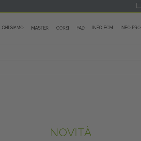
CHI SIAMO
INFO ECM
INFO PR
MASTER
CORSI
FAD
 CORSI - SALA CONGRESSI - SPAZI ESP
OLTRE 200 EVENTI OGNI ANNO
PROVIDER ECM dal 2004
CORSI RESIDENZIALI
MASTER IN ALTA FORMAZIONE
ACCREDITAMENTO ECM
rmata di Metropolitana MM4 (REPETTI) dall’aeroporto di Mila
 abbiamo mai smesso di dare risposte ai vostri bisogni forma
dedicati a professionisti sanitari e tecnici dello sport
NOVITÀ