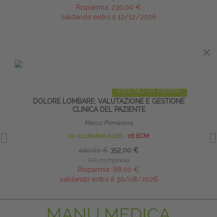
Risparmia:
230,00 €
saldando entro il 12/12/2026
×
×
IN EVIDENZA
PRENOTA PRIMA
DOLORE LOMBARE: VALUTAZIONE E GESTIONE
GR
CLINICA DEL PAZIENTE
Marco Primavera
10-11 ottobre 2026
∙
16 ECM
440,00 €
352,00 €
IVA compresa
Risparmia:
88,00 €
saldando entro il 30/08/2026
MANU MEDICA