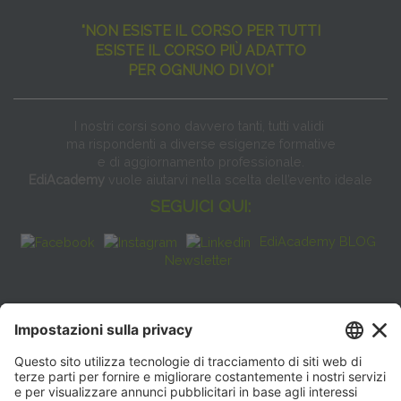
"NON ESISTE IL CORSO PER TUTTI
ESISTE IL CORSO PIÙ ADATTO
PER OGNUNO DI VOI"
I nostri corsi sono davvero tanti, tutti validi
ma rispondenti a diverse esigenze formative
e di aggiornamento professionale.
EdiAcademy
vuole aiutarvi nella scelta dell’evento ideale
SEGUICI QUI:
EdiAcademy BLOG
Newsletter
FAQ
CONTATTI
EdiAcademy