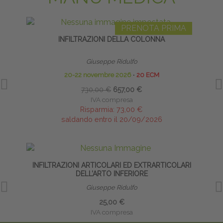
PRENOTA PRIMA
INFILTRAZIONI DELLA COLONNA
INF
Giuseppe Ridulfo
20-22 novembre 2026
∙
20 ECM
730,00 €
657,00 €
IVA compresa
Risparmia:
73,00 €
saldando entro il 20/09/2026
INFILTRAZIONI ARTICOLARI ED EXTRARTICOLARI
DELL’ARTO INFERIORE
Giuseppe Ridulfo
25,00 €
IVA compresa