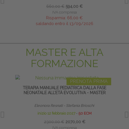
660,00 €
594,00 €
IVA compresa
Risparmia:
66,00 €
saldando entro il 13/09/2026
MASTER E ALTA
FORMAZIONE
PRENOTA PRIMA
TERAPIA MANUALE PEDIATRICA DALLA FASE
HO
NEONATALE ALL’ETÀ EVOLUTIVA - MASTER
Eleonora Resnati - Stefania Brioschi
inizio 12 febbraio 2027
∙
50 ECM
2300,00 €
2070,00 €
IVA compresa