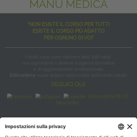
MANU MEDICA
"NON ESISTE IL CORSO PER TUTTI
ESISTE IL CORSO PIÙ ADATTO
PER OGNUNO DI VOI"
I nostri corsi sono davvero tanti, tutti validi
ma rispondenti a diverse esigenze formative
e di aggiornamento professionale.
EdiAcademy
vuole aiutarvi nella scelta dell’evento ideale
SEGUICI QUI:
EdiAcademy BLOG
Newsletter
FAQ