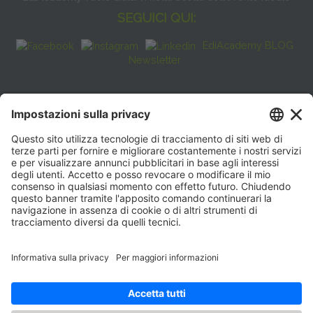
SEGUICI QUI:
EdiAcademy BLOG
Newsletter
FAQ
CONTATTI
EdiAcademy
Sede operativa: V.le E. Forlanini, 21 - 20134, Milano
(+39)0270211274
E-mail:
formazione@eenet.it
Sede legale: V.le E. Forlanini, 21 - 20134, Milano
Partita IVA e Codice Fiscale: 07936030159
ORARI SEGRETERIA
Lunedì—Giovedì: 08:30–17:30
Venerdì: 08:30–16:00