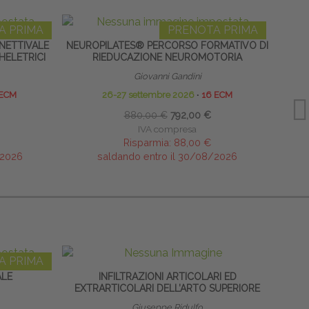
A PRIMA
PRENOTA PRIMA
NETTIVALE
NEUROPILATES® PERCORSO FORMATIVO DI
G
HELETRICI
RIEDUCAZIONE NEUROMOTORIA
Giovanni Gandini
 ECM
26-27 settembre 2026
∙
16 ECM
880,00 €
792,00 €
IVA compresa
Risparmia:
88,00 €
/2026
saldando entro il 30/08/2026
A PRIMA
ALE
INFILTRAZIONI ARTICOLARI ED
EXTRARTICOLARI DELL’ARTO SUPERIORE
Giuseppe Ridulfo