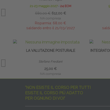
21-23 maggio 2027
∙
24 ECM
9
680,00 €
612,00 €
IVA compresa
Risparmia:
68,00 €
saldando entro il 21/03/2027
sald
LA VALUTAZIONE POSTURALE
INTEGRATO
Stefano Frediani
25,00 €
IVA compresa
"NON ESISTE IL CORSO PER TUTTI
ESISTE IL CORSO PIÙ ADATTO
PER OGNUNO DI VOI"