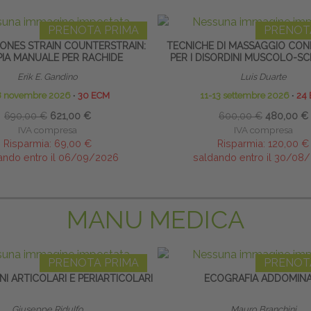
PRENOTA PRIMA
PRENOT
ONES STRAIN COUNTERSTRAIN:
TECNICHE DI MASSAGGIO CON
PIA MANUALE PER RACHIDE
PER I DISORDINI MUSCOLO-SC
Erik E. Gandino
Luis Duarte
8 novembre 2026
∙
30 ECM
11-13 settembre 2026
∙
24
690,00 €
621,00 €
600,00 €
480,00 €
IVA compresa
IVA compresa
Risparmia:
69,00 €
Risparmia:
120,00 €
ando entro il 06/09/2026
saldando entro il 30/08
MANU MEDICA
PRENOTA PRIMA
PRENOT
NI ARTICOLARI E PERIARTICOLARI
ECOGRAFIA ADDOMIN
Giuseppe Ridulfo
Mauro Branchini