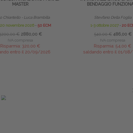
MASTER
BENDAGGIO FUNZION
 Chiantello - Luca Brambilla
Stevfano Della Foglia
o 20 novembre 2026
∙
50 ECM
1-3 ottobre 2027
∙
20 EC
3200,00 €
2880,00 €
540,00 €
486,00 €
IVA compresa
IVA compresa
Risparmia:
320,00 €
Risparmia:
54,00 €
ando entro il 20/09/2026
saldando entro il 01/08