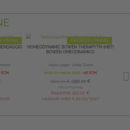
NE
A PRIMA
PRENOTA PRIMA
BENDAGGIO
HOMEODYNAMIC BOWEN THERAPYTM (HBT)
TERAP
BOWEN OMEODINAMICO
NEON
 Tomson
Ariya Lodge
∙
Linda Turrini
 ECM
inizio 20 marzo 2027
∙
48 ECM
€
1500,00 €
1350,00 €
IVA compresa
Risparmia:
150,00 €
/2026
saldando entro il 20/01/2027