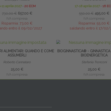
-11 aprile 2027
∙
20 ECM
17-18 aprile 2027
∙
16 E
730,00 €
657,00 €
550,00 €
495,00 €
IVA compresa
IVA compresa
Risparmia:
73,00 €
Risparmia:
55,00 €
ando entro il 09/02/2027
saldando entro il 17/02
RI ALIMENTARI: QUANDO E COME
BIOGINNASTICA® - GINNASTICA
ASSUMERLI
BIOENERGETICA
Roberto Cannataro
Stefania Tronconi
25,00 €
25,00 €
IVA compresa
IVA compresa