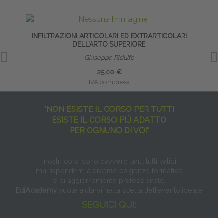
INFILTRAZIONI ARTICOLARI ED EXTRARTICOLARI
DELL’ARTO SUPERIORE
Giuseppe Ridulfo
25,00 €
IVA compresa
"NON ESISTE IL CORSO PER TUTTI
ESISTE IL CORSO PIÙ ADATTO
PER OGNUNO DI VOI"
I nostri corsi sono davvero tanti, tutti validi
ma rispondenti a diverse esigenze formative
e di aggiornamento professionale.
EdiAcademy
vuole aiutarvi nella scelta dell’evento ideale
SEGUICI QUI: