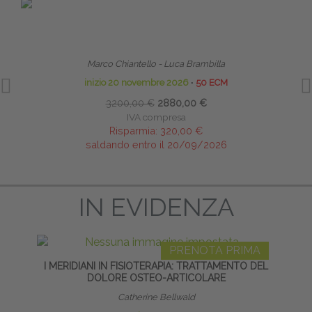
PRENOTA PRIMA
TECNICHE OSTEOPATICHE STRUTTURALI - MASTER
LI
Marco Chiantello - Luca Brambilla
inizio 20 novembre 2026
∙
50 ECM
3200,00 €
2880,00 €
IVA compresa
Risparmia:
320,00 €
saldando entro il 20/09/2026
IN EVIDENZA
PRENOTA PRIMA
I MERIDIANI IN FISIOTERAPIA: TRATTAMENTO DEL
S
DOLORE OSTEO-ARTICOLARE
Catherine Bellwald
Diret