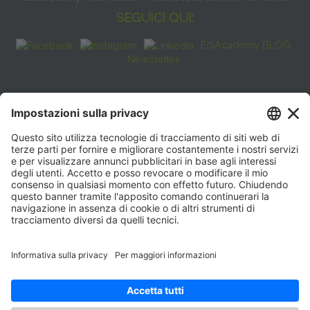
SEGUICI QUI:
EdiAcademy BLOG
Newsletter
FAQ
CONTATTI
EdiAcademy
Sede operativa: V.le E. Forlanini, 21 - 20134, Milano
(+39)0270211274
E-mail:
formazione@eenet.it
Sede legale: V.le E. Forlanini, 21 - 20134, Milano
Partita IVA e Codice Fiscale: 07936030159
ORARI SEGRETERIA
Lunedì—Giovedì: 08:30–17:30
Venerdì: 08:30–16:00