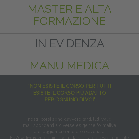
MASTER E ALTA
FORMAZIONE
IN EVIDENZA
MANU MEDICA
"NON ESISTE IL CORSO PER TUTTI
ESISTE IL CORSO PIÙ ADATTO
PER OGNUNO DI VOI"
I nostri corsi sono davvero tanti, tutti validi
ma rispondenti a diverse esigenze formative
e di aggiornamento professionale.
EdiAcademy
vuole aiutarvi nella scelta dell’evento ideale