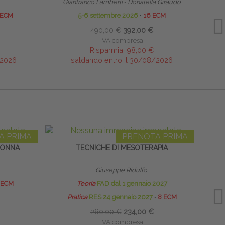
Gianfranco Lamberti
∙
Donatella Giraudo
 ECM
5-6 settembre 2026
∙
16 ECM
10-11
490,00 €
392,00 €
IVA compresa
Risparmia:
98,00 €
/2026
saldando entro il 30/08/2026
A PRIMA
PRENOTA PRIMA
LONNA
TECNICHE DI MESOTERAPIA
ECO
Giuseppe Ridulfo
 ECM
Teoria
FAD dal 1 gennaio 2027
Pratica
RES 24 gennaio 2027
∙
8 ECM
260,00 €
234,00 €
IVA compresa