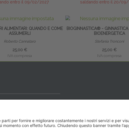
ando entro il 09/02/2027
saldando entro il 20/09
RI ALIMENTARI: QUANDO E COME
BIOGINNASTICA® - GINNASTICA
ASSUMERLI
BIOENERGETICA
Roberto Cannataro
Stefania Tronconi
25,00 €
25,00 €
IVA compresa
IVA compresa
ideale