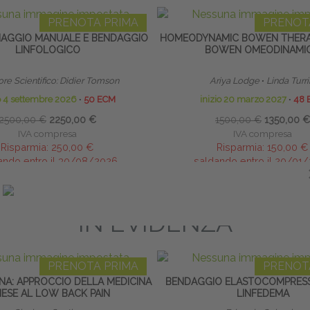
PRENOTA PRIMA
PRENOT
NAGGIO MANUALE E BENDAGGIO
HOMEODYNAMIC BOWEN THERA
LINFOLOGICO
BOWEN OMEODINAMI
ore Scientifico: Didier Tomson
Ariya Lodge
∙
Linda Turri
io 4 settembre 2026
∙
50 ECM
inizio 20 marzo 2027
∙
48 
2500,00 €
2250,00 €
1500,00 €
1350,00 €
IVA compresa
IVA compresa
Risparmia:
250,00 €
Risparmia:
150,00 €
ando entro il 30/08/2026
saldando entro il 20/01
IN EVIDENZA
PRENOTA PRIMA
PRENOT
NA: APPROCCIO DELLA MEDICINA
BENDAGGIO ELASTOCOMPRESSI
NESE AL LOW BACK PAIN
LINFEDEMA