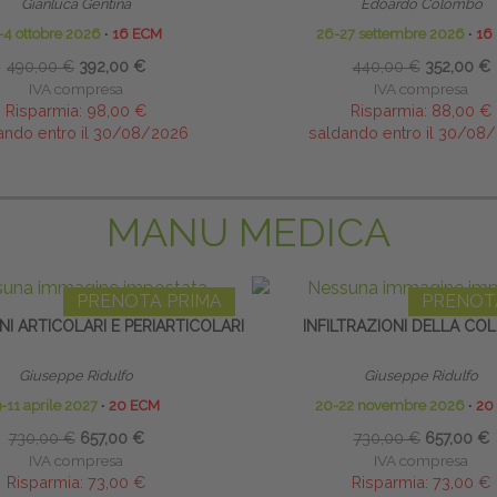
Gianluca Gentina
Edoardo Colombo
-4 ottobre 2026
∙
16 ECM
26-27 settembre 2026
∙
16
490,00 €
392,00 €
440,00 €
352,00 €
IVA compresa
IVA compresa
Risparmia:
98,00 €
Risparmia:
88,00 €
ando entro il 30/08/2026
saldando entro il 30/08
MANU MEDICA
PRENOTA PRIMA
PRENOT
NI ARTICOLARI E PERIARTICOLARI
INFILTRAZIONI DELLA CO
Giuseppe Ridulfo
Giuseppe Ridulfo
-11 aprile 2027
∙
20 ECM
20-22 novembre 2026
∙
20
730,00 €
657,00 €
730,00 €
657,00 €
IVA compresa
IVA compresa
Risparmia:
73,00 €
Risparmia:
73,00 €