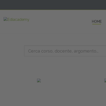
HOME
5 AULE
a una fe
non