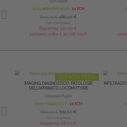
Luis Duarte
11-13 settembre 2026
∙
24 ECM
3
600,00 €
480,00 €
IVA compresa
Risparmia:
120,00 €
saldando entro il 30/08/2026
sald
PRENOTA PRIMA
IMAGING DIAGNOSTICO: PATOLOGIE
INFILTRAZIO
DELL’APPARATO LOCOMOTORE
Vincenzo Puglia
21-23 maggio 2027
∙
24 ECM
9
680,00 €
612,00 €
IVA compresa
Risparmia:
68,00 €