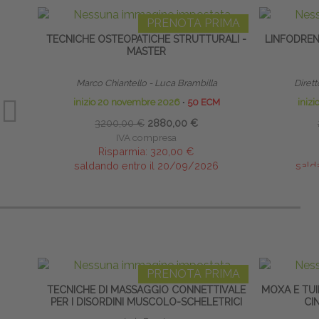
PRENOTA PRIMA
TECNICHE OSTEOPATICHE STRUTTURALI -
LINFODRE
MASTER
Marco Chiantello - Luca Brambilla
Dirett
inizio 20 novembre 2026
∙
50 ECM
iniz
3200,00 €
2880,00 €
IVA compresa
Risparmia:
320,00 €
saldando entro il 20/09/2026
sald
PRENOTA PRIMA
TECNICHE DI MASSAGGIO CONNETTIVALE
MOXA E TUI
PER I DISORDINI MUSCOLO-SCHELETRICI
CI