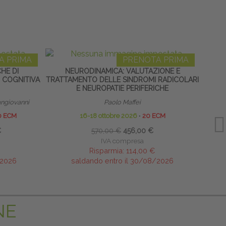
A PRIMA
PRENOTA PRIMA
CHE DI
NEURODINAMICA: VALUTAZIONE E
L’ A
 COGNITIVA
TRATTAMENTO DELLE SINDROMI RADICOLARI
E NEUROPATIE PERIFERICHE
ngiovanni
Paolo Maffei
0 ECM
16-18 ottobre 2026
∙
20 ECM
€
570,00 €
456,00 €
IVA compresa
Risparmia:
114,00 €
/2026
saldando entro il 30/08/2026
NE