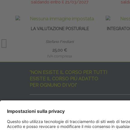
saldando entro il 21/03/2027
sald
LA VALUTAZIONE POSTURALE
INTEGRATO
Stefano Frediani
25,00 €
IVA compresa
"NON ESISTE IL CORSO PER TUTTI
ESISTE IL CORSO PIÙ ADATTO
PER OGNUNO DI VOI"
I nostri corsi sono davvero tanti, tutti validi
ma rispondenti a diverse esigenze formative
e di aggiornamento professionale.
EdiAcademy
vuole aiutarvi nella scelta dell’evento 
SEGUICI QUI: