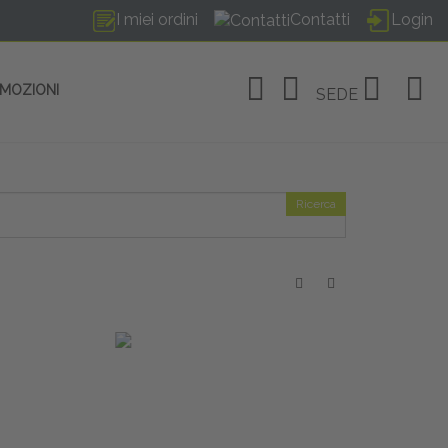
I miei ordini
Contatti
Login
OMOZIONI
SEDE
Ricerca
OSITIVI
no Linate
tivi