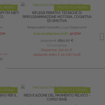
A PRIMA
PRENOTA PRIMA
PYTM (HBT)
RIFLESSI PRIMITIVI: TECNICHE DI
SCUO
CO
RIPROGRAMMAZIONE MOTORIA, COGNITIVA
ED EMOTIVA
ni
Responsabile Scientifico:
Luca Sangiovanni
Direttor
ECM
inizio 19 settembre 2026
∙
50 ECM
2100,00 €
1890,00 €
IVA compresa
Risparmia:
210,00 €
/2027
saldando entro il 30/08/2026
×
×
A PRIMA
PRENOTA PRIMA
VO PER IL
RIEDUCAZIONE DEL PAVIMENTO PELVICO -
TAPIN
CORSO BASE