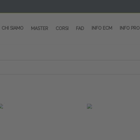
CHI SIAMO
INFO ECM
INFO PR
MASTER
CORSI
FAD
 CORSI - SALA CONGRESSI - SPAZI ESP
OLTRE 200 EVENTI OGNI ANNO
PROVIDER ECM dal 2004
CORSI RESIDENZIALI
MASTER IN ALTA FORMAZIONE
ACCREDITAMENTO ECM
rmata di Metropolitana MM4 (REPETTI) dall’aeroporto di Mila
 abbiamo mai smesso di dare risposte ai vostri bisogni forma
dedicati a professionisti sanitari e tecnici dello sport