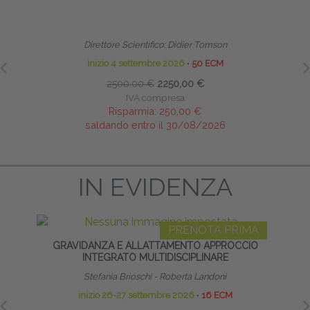
LINFODRENAGGIO MANUALE E BENDAGGIO
TECNI
LINFOLOGICO
Direttore Scientifico: Didier Tomson
inizio 4 settembre 2026
∙
50 ECM
2500,00 €
2250,00 €
IVA compresa
Risparmia:
250,00 €
saldando entro il 30/08/2026
IN EVIDENZA
PRENOTA PRIMA
GRAVIDANZA E ALLATTAMENTO APPROCCIO
LA
INTEGRATO MULTIDISCIPLINARE
Stefania Brioschi - Roberta Landoni
inizio 26-27 settembre 2026
∙
16 ECM