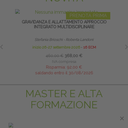
PRENOTA PRIMA
GRAVIDANZA E ALLATTAMENTO APPROCCIO
L
INTEGRATO MULTIDISCIPLINARE
Stefania Brioschi - Roberta Landoni
inizio 26-27 settembre 2026
∙
16 ECM
460,00 €
368,00 €
IVA compresa
Risparmia:
92,00 €
saldando entro il 30/08/2026
MASTER E ALTA
FORMAZIONE
×
×
PRENOTA PRIMA