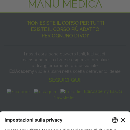
MANU MEDICA
"NON ESISTE IL CORSO PER TUTTI
ESISTE IL CORSO PIÙ ADATTO
PER OGNUNO DI VOI"
I nostri corsi sono davvero tanti, tutti validi
ma rispondenti a diverse esigenze formative
e di aggiornamento professionale.
EdiAcademy
vuole aiutarvi nella scelta dell’evento ideale
SEGUICI QUI:
EdiAcademy BLOG
Newsletter
FAQ