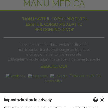
MANU MEDICA
"NON ESISTE IL CORSO PER TUTTI
ESISTE IL CORSO PIÙ ADATTO
PER OGNUNO DI VOI"
I nostri corsi sono davvero tanti, tutti validi
ma rispondenti a diverse esigenze formative
e di aggiornamento professionale.
EdiAcademy
vuole aiutarvi nella scelta dell’evento ideale
SEGUICI QUI:
EdiAcademy BLOG
Newsletter
FAQ