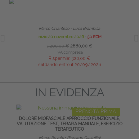
PRENOTA PRIMA
TECNICHE OSTEOPATICHE STRUTTURALI - MASTER
HO
Marco Chiantello - Luca Brambilla
inizio 20 novembre 2026
∙
50 ECM
3200,00 €
2880,00 €
IVA compresa
Risparmia:
320,00 €
saldando entro il 20/09/2026
IN EVIDENZA
PRENOTA PRIMA
DOLORE MIOFASCIALE APPROCCIO FUNZIONALE,
LA
VALUTAZIONE TEST, TERAPIA MANUALE, ESERCIZIO
TERAPEUTICO
Marco Rovatti
∙
Riccardo Castellini