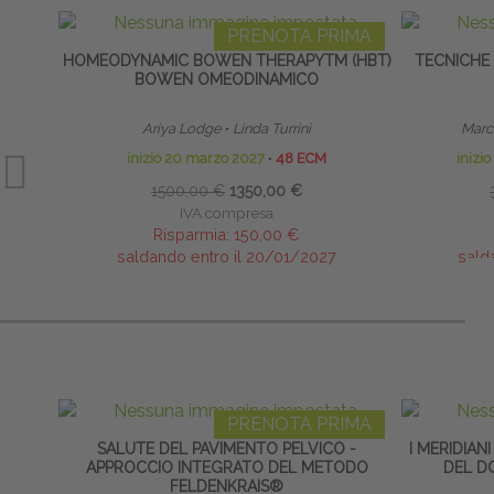
PRENOTA PRIMA
HOMEODYNAMIC BOWEN THERAPYTM (HBT)
TECNICHE
BOWEN OMEODINAMICO
Ariya Lodge
∙
Linda Turrini
Marco
inizio 20 marzo 2027
∙
48 ECM
inizi
1500,00 €
1350,00 €
IVA compresa
Risparmia:
150,00 €
saldando entro il 20/01/2027
sald
PRENOTA PRIMA
SALUTE DEL PAVIMENTO PELVICO -
I MERIDIAN
APPROCCIO INTEGRATO DEL METODO
DEL D
FELDENKRAIS®