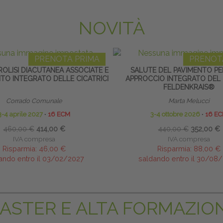
NOVITÀ
PRENOTA PRIMA
PRENOT
BROLISI DIACUTANEA ASSOCIATE E
SALUTE DEL PAVIMENTO PE
O INTEGRATO DELLE CICATRICI
APPROCCIO INTEGRATO DEL
FELDENKRAIS®
Corrado Comunale
Marta Melucci
3-4 aprile 2027
∙
16 ECM
3-4 ottobre 2026
∙
16 E
460,00 €
414,00 €
440,00 €
352,00 €
IVA compresa
IVA compresa
Risparmia:
46,00 €
Risparmia:
88,00 €
ando entro il 03/02/2027
saldando entro il 30/08
ASTER E ALTA FORMAZIO