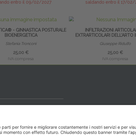
ando entro il 09/02/2027
saldando entro il 17/02
TICA® - GINNASTICA POSTURALE
INFILTRAZIONI ARTICOLA
BIOENERGETICA
EXTRARTICOLARI DELL’ARTO 
Stefania Tronconi
Giuseppe Ridulfo
25,00 €
25,00 €
IVA compresa
IVA compresa
ideale