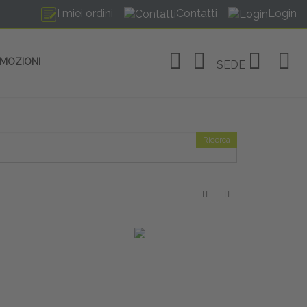
I miei ordini
Contatti
Login
OMOZIONI
SEDE
Ricerca
OSITIVI
no Linate
tivi