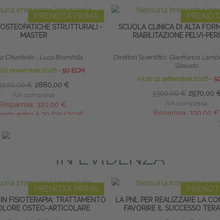
PRENOTA PRIMA
PRENOT
 OSTEOPATICHE STRUTTURALI -
SCUOLA CLINICA DI ALTA FOR
MASTER
RIABILITAZIONE PELVI-PER
 Chiantello - Luca Brambilla
Direttori Scientifici:
Gianfranco Lambe
Giraudo
o 20 novembre 2026
∙
50 ECM
inizio 12 settembre 2026
∙
5
3200,00 €
2880,00 €
3300,00 €
2970,00 
IVA compresa
IVA compresa
Risparmia:
320,00 €
Risparmia:
330,00 €
ando entro il 20/09/2026
saldando entro il 30/08
IN EVIDENZA
PRENOTA PRIMA
PRENOT
I IN FISIOTERAPIA: TRATTAMENTO
LA PNL PER REALIZZARE LA CO
OLORE OSTEO-ARTICOLARE
FAVORIRE IL SUCCESSO TER