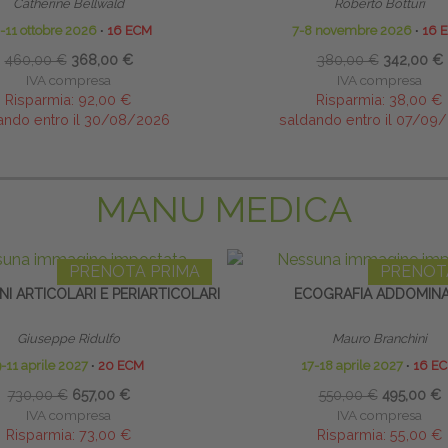
Catherine Bellwald
Roberto Botturi
-11 ottobre 2026
∙
16 ECM
7-8 novembre 2026
∙
16 
460,00 €
368,00 €
380,00 €
342,00 €
IVA compresa
IVA compresa
Risparmia:
92,00 €
Risparmia:
38,00 €
ando entro il 30/08/2026
saldando entro il 07/09
MANU MEDICA
PRENOTA PRIMA
PRENOT
NI ARTICOLARI E PERIARTICOLARI
ECOGRAFIA ADDOMIN
Giuseppe Ridulfo
Mauro Branchini
-11 aprile 2027
∙
20 ECM
17-18 aprile 2027
∙
16 E
730,00 €
657,00 €
550,00 €
495,00 €
IVA compresa
IVA compresa
Risparmia:
73,00 €
Risparmia:
55,00 €