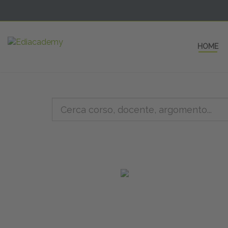
HOME
5 AULE
a una fe
non