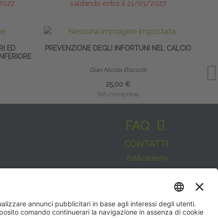
/2027
saldando entro il 21/03/2027
RI ED
PREVENZIONE DEGLI INFORTUNI NEL CALCIO
INFERIORE
Gian Nicola Bisciotti
25,00 €
IVA compresa
FAQ
CONTATTI
EdiAcademy
Sede operativa: V.le E. Forlanini, 21 - 20134, Milano
(+39)0270211274
Questo sito utilizza i cookies per
E-mail:
formazione@eenet.it
offrirti la migliore navigazione
Sede legale: V.le E. Forlanini, 21 - 20134, Milano
possibile
Partita IVA e Codice Fiscale: 07936030159