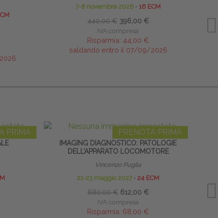
7-8 novembre 2026
∙
16 ECM
ECM
440,00 €
396,00 €
IVA compresa
Risparmia:
44,00 €
saldando entro il 07/09/2026
/2026
A PRIMA
PRENOTA PRIMA
ALE
IMAGING DIAGNOSTICO: PATOLOGIE
DELL’APPARATO LOCOMOTORE
EXT
Vincenzo Puglia
CM
21-23 maggio 2027
∙
24 ECM
680,00 €
612,00 €
IVA compresa
Risparmia:
68,00 €