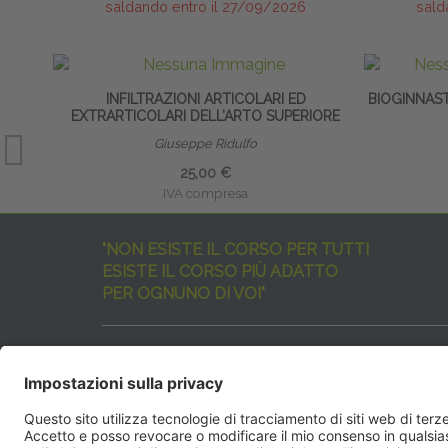
saldando entro il 27/09/2026
sald
INFILTRAZIONI ARTICOLARI ED
BIOGINNAS
EXTRARTICOLARI DELL’ARTO SUPERIORE
Giuseppe Ridulfo
25,00 €
IVA compresa
"NON ESISTE IL CORSO PER TUTTI
ESISTE IL CORSO PIÙ ADATTO
PER OGNUNO DI VOI"
I nostri corsi sono davvero tanti, tutti validi
ma rispondenti a diverse esigenze formative
e di aggiornamento professionale.
EdiAcademy
vuole aiutarvi nella scelta dell’evento 
SEGUICI QUI: