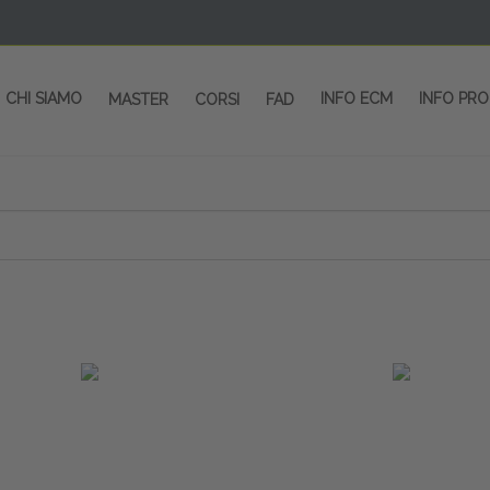
CHI SIAMO
INFO ECM
INFO PR
MASTER
CORSI
FAD
 CORSI - SALA CONGRESSI - SPAZI ESP
OLTRE 200 EVENTI OGNI ANNO
PROVIDER ECM dal 2004
CORSI RESIDENZIALI
MASTER IN ALTA FORMAZIONE
ACCREDITAMENTO ECM
rmata di Metropolitana MM4 (REPETTI) dall’aeroporto di Mila
 abbiamo mai smesso di dare risposte ai vostri bisogni forma
dedicati a professionisti sanitari e tecnici dello sport