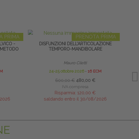
A PRIMA
PRENOTA PRIMA
LVICO -
DISFUNZIONI DELL’ARTICOLAZIONE
 METODO
TEMPORO-MANDIBOLARE
Mauro Ciletti
CM
24-25 ottobre 2026
∙
16 ECM
600,00 €
480,00 €
IVA compresa
Risparmia:
120,00 €
/2026
saldando entro il 30/08/2026
NE