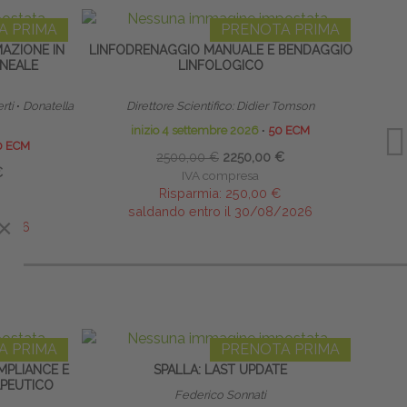
A PRIMA
PRENOTA PRIMA
MAZIONE IN
LINFODRENAGGIO MANUALE E BENDAGGIO
TERAP
INEALE
LINFOLOGICO
NEON
rti
∙
Donatella
Direttore Scientifico: Didier Tomson
inizio 4 settembre 2026
∙
50 ECM
0 ECM
2500,00 €
2250,00 €
€
IVA compresa
Risparmia:
250,00 €
saldando entro il 30/08/2026
×
/2026
A PRIMA
PRENOTA PRIMA
MPLIANCE E
SPALLA: LAST UPDATE
G
APEUTICO
Federico Sonnati