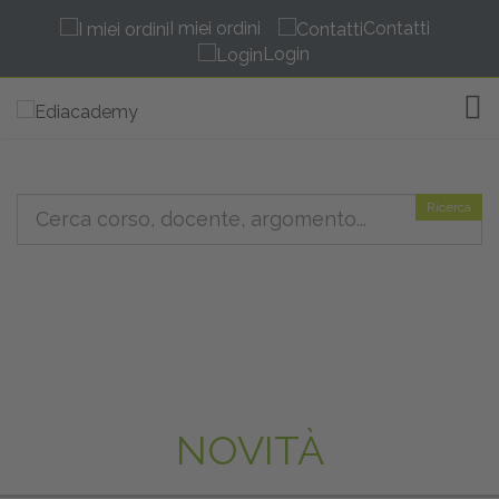
I miei ordini
Contatti
Login
TOG
Ricerca
NOVITÀ