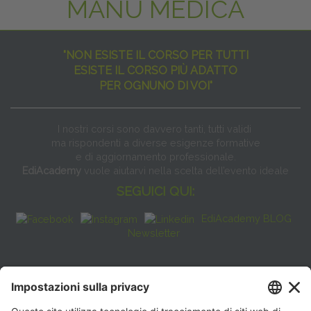
MANU MEDICA
"NON ESISTE IL CORSO PER TUTTI
ESISTE IL CORSO PIÙ ADATTO
PER OGNUNO DI VOI"
I nostri corsi sono davvero tanti, tutti validi
ma rispondenti a diverse esigenze formative
e di aggiornamento professionale.
EdiAcademy
vuole aiutarvi nella scelta dell’evento ideale
SEGUICI QUI:
EdiAcademy BLOG
Newsletter
FAQ