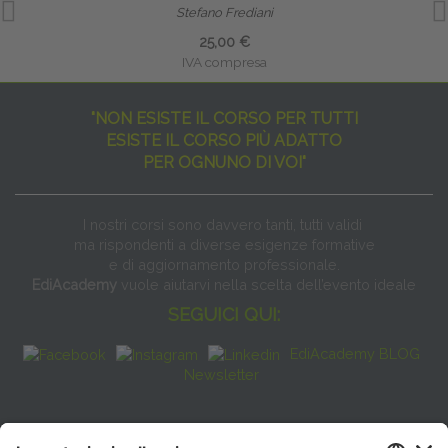
Stefano Frediani
25,00 €
IVA compresa
"NON ESISTE IL CORSO PER TUTTI
ESISTE IL CORSO PIÙ ADATTO
PER OGNUNO DI VOI"
I nostri corsi sono davvero tanti, tutti validi
ma rispondenti a diverse esigenze formative
e di aggiornamento professionale.
EdiAcademy
vuole aiutarvi nella scelta dell’evento ideale
SEGUICI QUI:
EdiAcademy BLOG
Newsletter