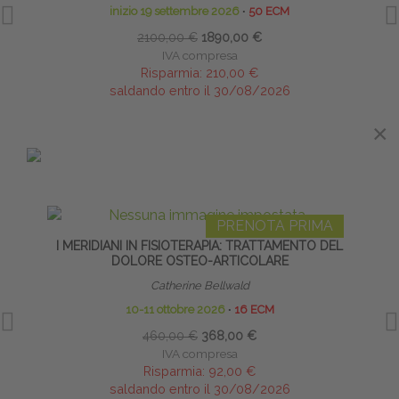
inizio 19 settembre 2026
∙
50 ECM
2100,00 €
1890,00 €
IVA compresa
Risparmia:
210,00 €
saldando entro il 30/08/2026
×
×
IN EVIDENZA
PRENOTA PRIMA
I MERIDIANI IN FISIOTERAPIA: TRATTAMENTO DEL
DISF
DOLORE OSTEO-ARTICOLARE
Catherine Bellwald
10-11 ottobre 2026
∙
16 ECM
460,00 €
368,00 €
IVA compresa
Risparmia:
92,00 €
saldando entro il 30/08/2026