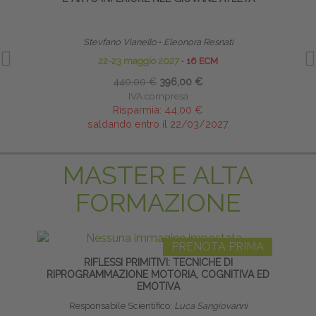
Stevfano Vianello
∙
Eleonora Resnati
22-23 maggio 2027
∙
16 ECM
440,00 €
396,00 €
IVA compresa
Risparmia:
44,00 €
saldando entro il 22/03/2027
MASTER E ALTA
FORMAZIONE
PRENOTA PRIMA
RIFLESSI PRIMITIVI: TECNICHE DI
TE
RIPROGRAMMAZIONE MOTORIA, COGNITIVA ED
NE
EMOTIVA
Responsabile Scientifico:
Luca Sangiovanni