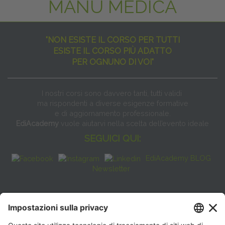
MANU MEDICA
"NON ESISTE IL CORSO PER TUTTI
ESISTE IL CORSO PIÙ ADATTO
PER OGNUNO DI VOI"
I nostri corsi sono davvero tanti, tutti validi
ma rispondenti a diverse esigenze formative
e di aggiornamento professionale.
EdiAcademy
vuole aiutarvi nella scelta dell’evento ideale
SEGUICI QUI:
EdiAcademy BLOG
Newsletter
FAQ