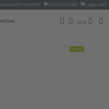
I miei ordini
Contatti
Login
OMOZIONI
SEDE
Ricerca