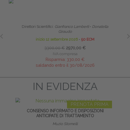
PRENOTA PRIMA
SCUOLA CLINICA DI ALTA FORMAZIONE IN
TE
RIABILITAZIONE PELVI-PERINEALE
NE
Direttori Scientifici:
Gianfranco Lamberti
∙
Donatella
Giraudo
inizio 12 settembre 2026
∙
50 ECM
3300,00 €
2970,00 €
IVA compresa
Risparmia:
330,00 €
saldando entro il 30/08/2026
IN EVIDENZA
PRENOTA PRIMA
CONSENSO INFORMATO E DISPOSIZIONI
HO
ANTICIPATE DI TRATTAMENTO
Muzio Stornelli