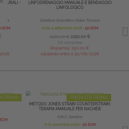
×
×
TTURALI -
LINFODRENAGGIO MANUALE E BENDAGGIO
LINFOLOGICO
RIPR
mbilla
Direttore Scientifico: Didier Tomson
Res
0 ECM
inizio 4 settembre 2026
∙
50 ECM
€
2500,00 €
2250,00 €
IVA compresa
Risparmia:
250,00 €
/2026
saldando entro il 30/08/2026
A PRIMA
PRENOTA PRIMA
METODO JONES STRAIN COUNTERSTRAIN:
RES
TERAPIA MANUALE PER RACHIDE
Erik E. Gandino
 ECM
6-8 novembre 2026
∙
30 ECM