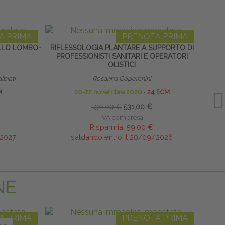
A PRIMA
PRENOTA PRIMA
OLLO LOMBO-
RIFLESSOLOGIA PLANTARE A SUPPORTO DI
RACH
PROFESSIONISTI SANITARI E OPERATORI
AP
OLISTICI
lbiati
Rosanna Coperchini
M
20-22 novembre 2026
∙
24 ECM
590,00 €
531,00 €
IVA compresa
Risparmia:
59,00 €
/2027
saldando entro il 20/09/2026
NE
A PRIMA
PRENOTA PRIMA