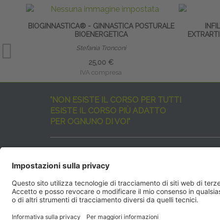
BIOGINNASTICA® - GINNASTICA POSTURALE
INFI
BIOENERGETICA
EXTRARTI
Stefania Tronconi
25,00 €
IVA compresa
"NON ESISTE IL CORSO PER TUTTI
ESISTE IL CORSO PIÙ ADATTO
PER OGNUNO DI VOI"
I nostri corsi sono davvero tanti, tutti validi
ma rispondenti a diverse esigenze formative
e di aggiornamento professionale.
EdiAcademy
vuole aiutarvi nella scelta dell’evento 
SEGUICI QUI:
EdiAcadem