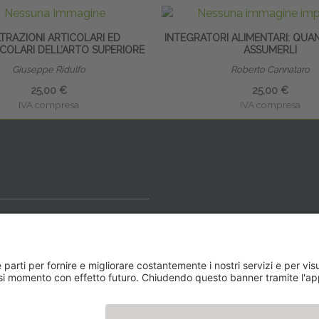
LTRAZIONI ARTICOLARI ED
INTEGRATORI ALIMENTARI: QUA
COLARI DELL’ARTO SUPERIORE
ASSUMERLI
Giuseppe Ridulfo
Roberto Cannataro
25,00 €
25,00 €
IVA compresa
IVA compresa
ideale
y BLOG
Newsletter