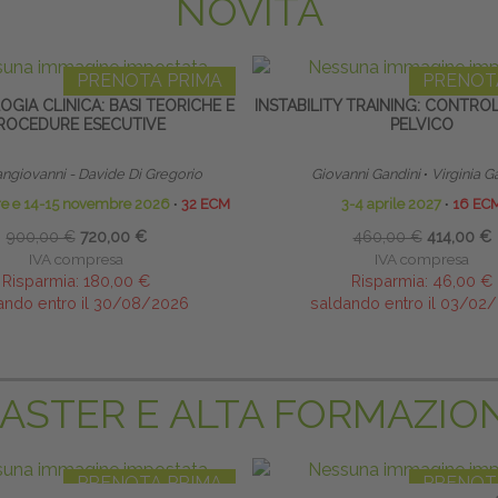
NOVITÀ
PRENOTA PRIMA
PRENOT
GIA CLINICA: BASI TEORICHE E
INSTABILITY TRAINING: CONTR
ROCEDURE ESECUTIVE
PELVICO
ngiovanni - Davide Di Gregorio
Giovanni Gandini
∙
Virginia Ga
bre e 14-15 novembre 2026
∙
32 ECM
3-4 aprile 2027
∙
16 EC
900,00 €
720,00 €
460,00 €
414,00 €
IVA compresa
IVA compresa
Risparmia:
180,00 €
Risparmia:
46,00 €
ando entro il 30/08/2026
saldando entro il 03/02
ASTER E ALTA FORMAZIO
PRENOTA PRIMA
PRENOT