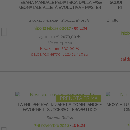
TERAPIA MANUALE PEDIATRICA DALLA FASE
SCUOLA CL
NEONATALE ALL’ETÀ EVOLUTIVA - MASTER
RIABI
Eleonora Resnati - Stefania Brioschi
Direttori Scient
inizio 12 febbraio 2027
∙
50 ECM
inizi
2300,00 €
2070,00 €
IVA compresa
Risparmia:
230,00 €
saldando entro il 12/12/2026
sald
PRENOTA PRIMA
LA PNL PER REALIZZARE LA COMPLIANCE E
MOXA E TUI
FAVORIRE IL SUCCESSO TERAPEUTICO
CI
Roberto Botturi
7-8 novembre 2026
∙
16 ECM
3