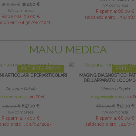
490,00 €
392,00 €
IVA compresa
IVA compresa
Risparmia:
88,00 €
Risparmia:
98,00 €
saldando entro il 30/08
ando entro il 30/08/2026
MANU MEDICA
PRENOTA PRIMA
PRENOT
NI ARTICOLARI E PERIARTICOLARI
IMAGING DIAGNOSTICO: PA
DELL’APPARATO LOCOM
Giuseppe Ridulfo
Vincenzo Puglia
-11 aprile 2027
∙
20 ECM
21-23 maggio 2027
∙
24 
730,00 €
657,00 €
680,00 €
612,00 €
IVA compresa
IVA compresa
Risparmia:
73,00 €
Risparmia:
68,00 €
ando entro il 09/02/2027
saldando entro il 21/03