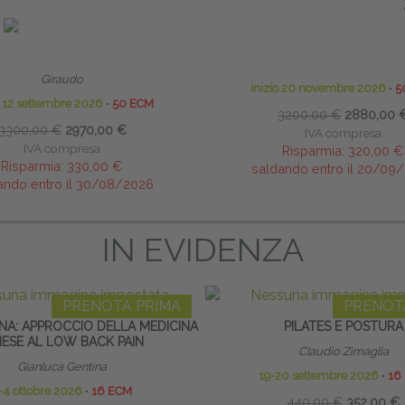
INICA DI ALTA FORMAZIONE IN
TECNICHE OSTEOPATICHE STRU
LITAZIONE PELVI-PERINEALE
MASTER
ifici:
Gianfranco Lamberti
∙
Donatella
Marco Chiantello - Luca Bra
Giraudo
inizio 20 novembre 2026
∙
5
o 12 settembre 2026
∙
50 ECM
3200,00 €
2880,00 
3300,00 €
2970,00 €
IVA compresa
IVA compresa
Risparmia:
320,00 €
Risparmia:
330,00 €
saldando entro il 20/09
ando entro il 30/08/2026
IN EVIDENZA
PRENOTA PRIMA
PRENOT
NA: APPROCCIO DELLA MEDICINA
PILATES E POSTURA
NESE AL LOW BACK PAIN
Claudio Zimaglia
Gianluca Gentina
19-20 settembre 2026
∙
16
-4 ottobre 2026
∙
16 ECM
440,00 €
352,00 €