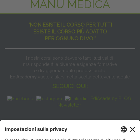
MANU MEDICA
"NON ESISTE IL CORSO PER TUTTI
ESISTE IL CORSO PIÙ ADATTO
PER OGNUNO DI VOI"
I nostri corsi sono davvero tanti, tutti validi
ma rispondenti a diverse esigenze formative
e di aggiornamento professionale.
EdiAcademy
vuole aiutarvi nella scelta dell’evento ideale
SEGUICI QUI:
EdiAcademy BLOG
Newsletter
FAQ