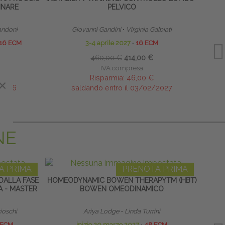
INARE
PELVICO
andoni
Giovanni Gandini
∙
Virginia Galbiati
16 ECM
3-4 aprile 2027
∙
16 ECM
460,00 €
414,00 €
IVA compresa
Risparmia:
46,00 €
×
×
/2026
saldando entro il 03/02/2027
NE
A PRIMA
PRENOTA PRIMA
DALLA FASE
HOMEODYNAMIC BOWEN THERAPYTM (HBT)
LINF
A - MASTER
BOWEN OMEODINAMICO
rioschi
Ariya Lodge
∙
Linda Turrini
 ECM
inizio 20 marzo 2027
∙
48 ECM