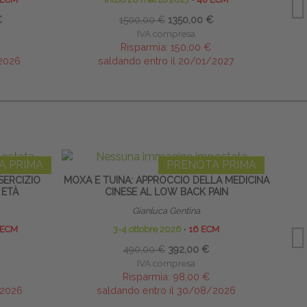
€
1500,00 €
1350,00 €
IVA compresa
Risparmia:
150,00 €
/2026
saldando entro il 20/01/2027
A PRIMA
PRENOTA PRIMA
ESERCIZIO
MOXA E TUINA: APPROCCIO DELLA MEDICINA
HOME
 ETÀ
CINESE AL LOW BACK PAIN
Gianluca Gentina
 ECM
3-4 ottobre 2026
∙
16 ECM
490,00 €
392,00 €
IVA compresa
Risparmia:
98,00 €
/2026
saldando entro il 30/08/2026