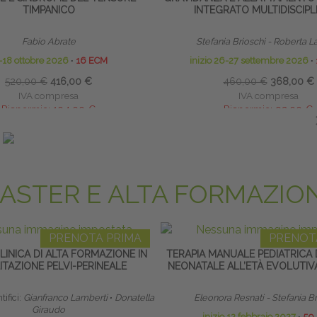
TIMPANICO
INTEGRATO MULTIDISCIPL
Fabio Abrate
Stefania Brioschi - Roberta L
-18 ottobre 2026
∙
16 ECM
inizio 26-27 settembre 2026
∙
520,00 €
416,00 €
460,00 €
368,00 €
IVA compresa
IVA compresa
Risparmia:
104,00 €
Risparmia:
92,00 €
ando entro il 30/08/2026
saldando entro il 30/08
ASTER E ALTA FORMAZIO
PRENOTA PRIMA
PRENOT
INICA DI ALTA FORMAZIONE IN
TERAPIA MANUALE PEDIATRICA 
LITAZIONE PELVI-PERINEALE
NEONATALE ALL’ETÀ EVOLUTIV
ifici:
Gianfranco Lamberti
∙
Donatella
Eleonora Resnati - Stefania B
Giraudo
inizio 12 febbraio 2027
∙
50