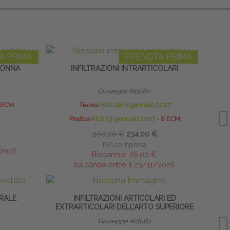
A PRIMA
PRENOTA PRIMA
LONNA
INFILTRAZIONI INTRARTICOLARI
Giuseppe Ridulfo
 ECM
Teoria
FAD dal 1 gennaio 2027
Pratica
RES 23 gennaio 2027
∙
8 ECM
260,00 €
234,00 €
IVA compresa
/2026
Risparmia:
26,00 €
saldando entro il 23/11/2026
RALE
INFILTRAZIONI ARTICOLARI ED
CAVI
EXTRARTICOLARI DELL’ARTO SUPERIORE
Giuseppe Ridulfo