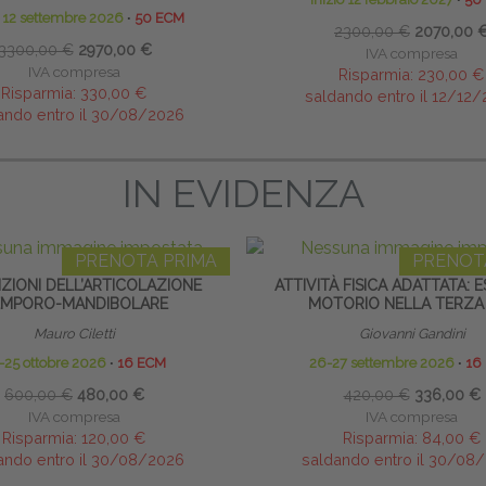
o 12 settembre 2026
∙
50 ECM
2300,00 €
2070,00 
3300,00 €
2970,00 €
IVA compresa
IVA compresa
Risparmia:
230,00 €
Risparmia:
330,00 €
saldando entro il 12/12
ando entro il 30/08/2026
IN EVIDENZA
PRENOTA PRIMA
PRENOT
ZIONI DELL’ARTICOLAZIONE
ATTIVITÀ FISICA ADATTATA: 
EMPORO-MANDIBOLARE
MOTORIO NELLA TERZA
Mauro Ciletti
Giovanni Gandini
-25 ottobre 2026
∙
16 ECM
26-27 settembre 2026
∙
16
600,00 €
480,00 €
420,00 €
336,00 €
IVA compresa
IVA compresa
Risparmia:
120,00 €
Risparmia:
84,00 €
ando entro il 30/08/2026
saldando entro il 30/08