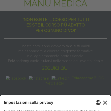
MANU MEDICA
"NON ESISTE IL CORSO PER TUTTI
ESISTE IL CORSO PIÙ ADATTO
PER OGNUNO DI VOI"
I nostri corsi sono davvero tanti, tutti validi
ma rispondenti a diverse esigenze formative
e di aggiornamento professionale.
EdiAcademy
vuole aiutarvi nella scelta dell’evento ideale
SEGUICI QUI:
EdiAcademy BLOG
Newsletter
FAQ