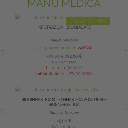
MANU MEDICA
PRENOTA PRIMA
INFILTRAZIONI ECOGUIDATE
INF
Mauro Branchini
27-29 novembre 2026
∙
24 ECM
780,00 €
702,00 €
IVA compresa
Risparmia:
78,00 €
saldando entro il 27/09/2026
BIOGINNASTICA® - GINNASTICA POSTURALE
BIOENERGETICA
Stefania Tronconi
25,00 €
IVA compresa