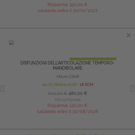
Risparmia:
150,00 €
saldando entro il 20/01/2027
×
IN EVIDENZA
PRENOTA PRIMA
DISFUNZIONI DELL’ARTICOLAZIONE TEMPORO-
METOD
MANDIBOLARE
Mauro Ciletti
24-25 ottobre 2026
∙
16 ECM
600,00 €
480,00 €
IVA compresa
Risparmia:
120,00 €
saldando entro il 30/08/2026