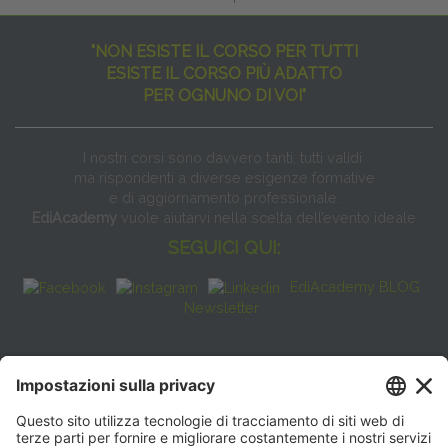
"NON ESISTE IL CORSO PER TUTTI
ESISTE IL CORSO PIÙ ADATTO
PER OGNUNO DI VOI"
I nostri corsi sono davvero tanti, tutti validi
ma rispondenti a diverse esigenze formative
e di aggiornamento professionale.
EdiAcademy
vuole aiutarvi nella scelta dell’evento ideale
SEGUICI QUI:
EdiAcademy BLOG
Newsletter
FAQ
CONTATTI