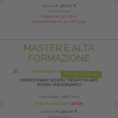
600,00 €
480,00 €
IVA compresa
Risparmia:
120,00 €
saldando entro il 30/08/2026
MASTER E ALTA
FORMAZIONE
PRENOTA PRIMA
HOMEODYNAMIC BOWEN THERAPYTM (HBT)
LI
BOWEN OMEODINAMICO
Ariya Lodge
∙
Linda Turrini
inizio 20 marzo 2027
∙
48 ECM
1500,00 €
1350,00 €
IVA compresa