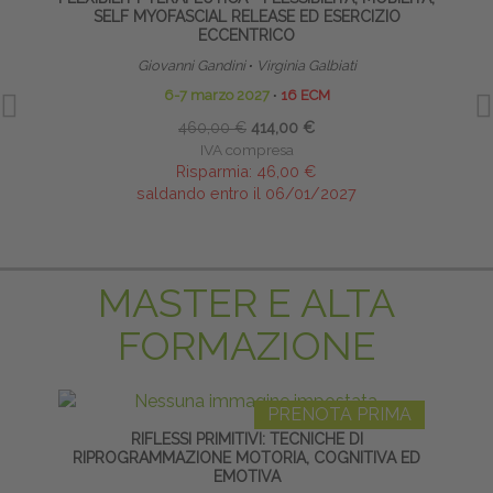
SELF MYOFASCIAL RELEASE ED ESERCIZIO
ECCENTRICO
Giovanni Gandini
∙
Virginia Galbiati
6-7 marzo 2027
∙
16 ECM
17
460,00 €
414,00 €
IVA compresa
Risparmia:
46,00 €
saldando entro il 06/01/2027
MASTER E ALTA
FORMAZIONE
PRENOTA PRIMA
RIFLESSI PRIMITIVI: TECNICHE DI
TECNI
RIPROGRAMMAZIONE MOTORIA, COGNITIVA ED
EMOTIVA