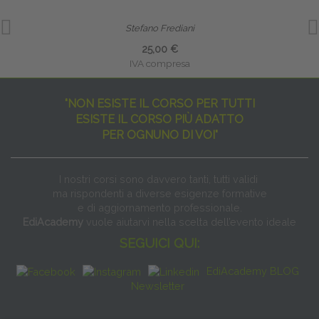
Stefano Frediani
25,00 €
IVA compresa
"NON ESISTE IL CORSO PER TUTTI
ESISTE IL CORSO PIÙ ADATTO
PER OGNUNO DI VOI"
I nostri corsi sono davvero tanti, tutti validi
ma rispondenti a diverse esigenze formative
e di aggiornamento professionale.
EdiAcademy
vuole aiutarvi nella scelta dell’evento ideale
SEGUICI QUI:
EdiAcademy BLOG
Newsletter