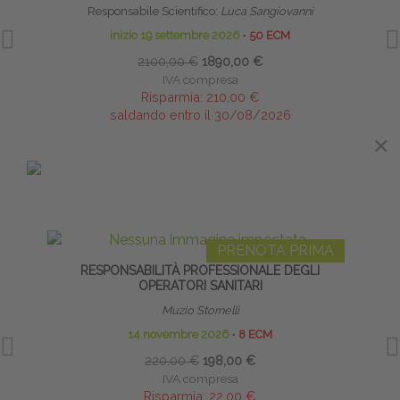
Responsabile Scientifico:
Luca Sangiovanni
inizio 19 settembre 2026
∙
50 ECM
2100,00 €
1890,00 €
IVA compresa
Risparmia:
210,00 €
saldando entro il 30/08/2026
×
×
IN EVIDENZA
PRENOTA PRIMA
RESPONSABILITÀ PROFESSIONALE DEGLI
TAP
OPERATORI SANITARI
Muzio Stornelli
14 novembre 2026
∙
8 ECM
10
220,00 €
198,00 €
IVA compresa
Risparmia:
22,00 €