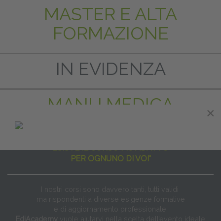
MASTER E ALTA
FORMAZIONE
IN EVIDENZA
MANU MEDICA
×
×
"NON ESISTE IL CORSO PER TUTTI
ESISTE IL CORSO PIÙ ADATTO
PER OGNUNO DI VOI"
I nostri corsi sono davvero tanti, tutti validi
ma rispondenti a diverse esigenze formative
e di aggiornamento professionale.
EdiAcademy
vuole aiutarvi nella scelta dell’evento ideale