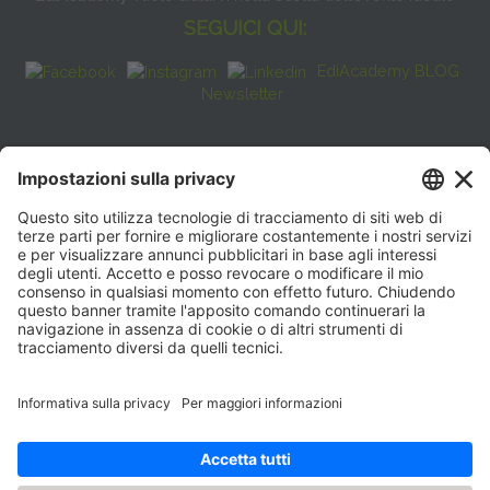
SEGUICI QUI:
EdiAcademy BLOG
Newsletter
FAQ
CONTATTI
EdiAcademy
Sede operativa: V.le E. Forlanini, 21 - 20134, Milano
(+39)0270211274
E-mail:
formazione@eenet.it
Sede legale: V.le E. Forlanini, 21 - 20134, Milano
Partita IVA e Codice Fiscale: 07936030159
ORARI SEGRETERIA
Lunedì—Giovedì: 08:30–17:30
Venerdì: 08:30–16:00