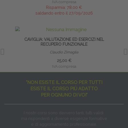
IVA compresa
Risparmia:
78,00 €
saldando entro il 27/09/2026
CAVIGLIA: VALUTAZIONE ED ESERCIZI NEL
INFI
RECUPERO FUNZIONALE
Claudio Zimaglia
25,00 €
IVA compresa
"NON ESISTE IL CORSO PER TUTTI
ESISTE IL CORSO PIÙ ADATTO
PER OGNUNO DI VOI"
I nostri corsi sono davvero tanti, tutti validi
ma rispondenti a diverse esigenze formative
e di aggiornamento professionale.