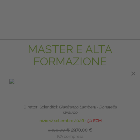
MASTER E ALTA
FORMAZIONE
×
×
PRENOTA PRIMA
SCUOLA CLINICA DI ALTA FORMAZIONE IN
RIABILITAZIONE PELVI-PERINEALE
RIPR
Direttori Scientifici:
Gianfranco Lamberti
∙
Donatella
Giraudo
inizio 12 settembre 2026
∙
50 ECM
3300,00 €
2970,00 €
IVA compresa