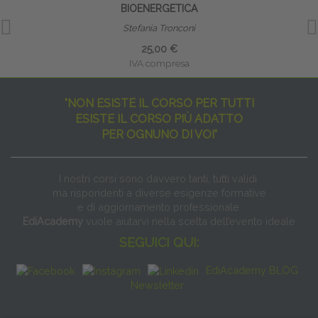
BIOENERGETICA
Stefania Tronconi
25,00 €
IVA compresa
"NON ESISTE IL CORSO PER TUTTI
ESISTE IL CORSO PIÙ ADATTO
PER OGNUNO DI VOI"
I nostri corsi sono davvero tanti, tutti validi
ma rispondenti a diverse esigenze formative
e di aggiornamento professionale.
EdiAcademy
vuole aiutarvi nella scelta dell’evento ideale
SEGUICI QUI:
EdiAcademy BLOG
Newsletter