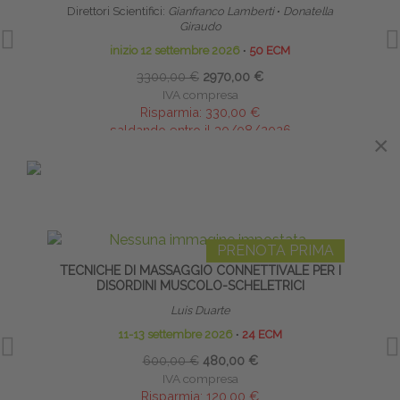
Direttori Scientifici:
Gianfranco Lamberti
∙
Donatella
Giraudo
inizio 12 settembre 2026
∙
50 ECM
3300,00 €
2970,00 €
IVA compresa
Risparmia:
330,00 €
saldando entro il 30/08/2026
×
IN EVIDENZA
PRENOTA PRIMA
TECNICHE DI MASSAGGIO CONNETTIVALE PER I
B
DISORDINI MUSCOLO-SCHELETRICI
Luis Duarte
11-13 settembre 2026
∙
24 ECM
600,00 €
480,00 €
IVA compresa
Risparmia:
120,00 €