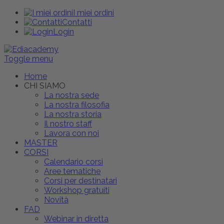
I miei ordini
Contatti
Login
Toggle menu
Home
CHI SIAMO
La nostra sede
La nostra filosofia
La nostra storia
Il nostro staff
Lavora con noi
MASTER
CORSI
Calendario corsi
Aree tematiche
Corsi per destinatari
Workshop gratuiti
Novità
FAD
Webinar in diretta