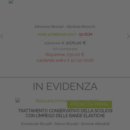
PRENOTA PRIMA
TERAPIA MANUALE PEDIATRICA DALLA FASE
LI
NEONATALE ALL’ETÀ EVOLUTIVA - MASTER
Eleonora Resnati - Stefania Brioschi
inizio 12 febbraio 2027
∙
50 ECM
2300,00 €
2070,00 €
IVA compresa
Risparmia:
230,00 €
saldando entro il 12/12/2026
IN EVIDENZA
PRENOTA PRIMA
TRATTAMENTO CONSERVATIVO DELLA SCOLIOSI
DOLO
CON L’IMPIEGO DELLE BANDE ELASTICHE
VALUTA
Emanuele Rovatti
∙
Marco Rovatti
∙
Simone Mandelli