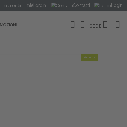
I miei ordini
Contatti
Login
OMOZIONI
SEDE
Ricerca
OSITIVI
no Linate
tivi