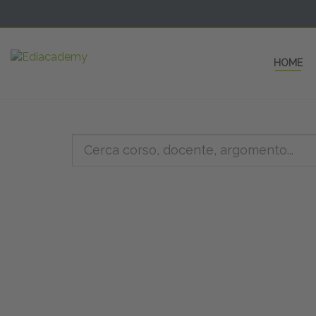
HOME
5 AULE
a una fe
non