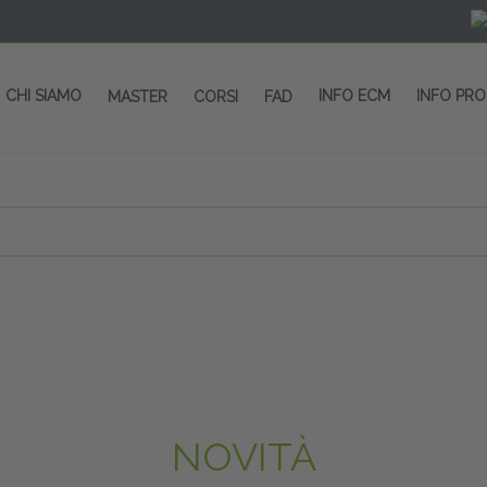
CHI SIAMO
INFO ECM
INFO PR
MASTER
CORSI
FAD
 CORSI - SALA CONGRESSI - SPAZI ESP
OLTRE 200 EVENTI OGNI ANNO
PROVIDER ECM dal 2004
CORSI RESIDENZIALI
MASTER IN ALTA FORMAZIONE
ACCREDITAMENTO ECM
rmata di Metropolitana MM4 (REPETTI) dall’aeroporto di Mila
 abbiamo mai smesso di dare risposte ai vostri bisogni forma
dedicati a professionisti sanitari e tecnici dello sport
NOVITÀ