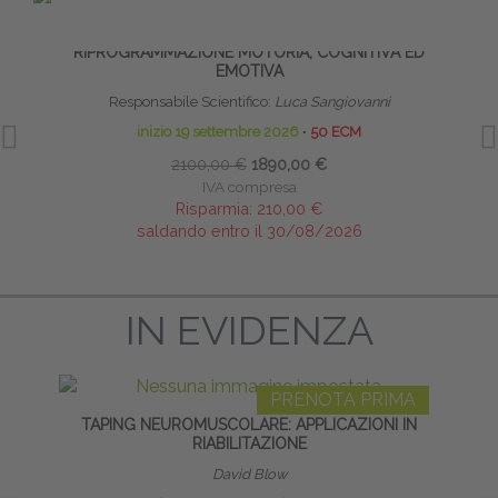
PRENOTA PRIMA
RIFLESSI PRIMITIVI: TECNICHE DI
HO
RIPROGRAMMAZIONE MOTORIA, COGNITIVA ED
EMOTIVA
Responsabile Scientifico:
Luca Sangiovanni
inizio 19 settembre 2026
∙
50 ECM
2100,00 €
1890,00 €
IVA compresa
Risparmia:
210,00 €
saldando entro il 30/08/2026
IN EVIDENZA
PRENOTA PRIMA
TAPING NEUROMUSCOLARE: APPLICAZIONI IN
ATTIV
RIABILITAZIONE
David Blow