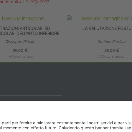
ando entro il 21/03/2027
LTRAZIONI ARTICOLARI ED
LA VALUTAZIONE POSTU
COLARI DELL’ARTO INFERIORE
Giuseppe Ridulfo
Stefano Frediani
25,00 €
25,00 €
IVA compresa
IVA compresa
ideale