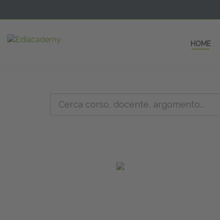
HOME
5 AULE
a una fe
non