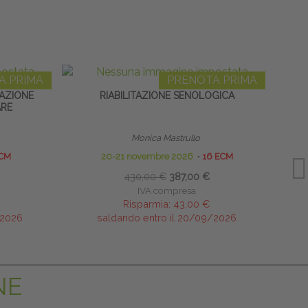
A PRIMA
PRENOTA PRIMA
LAZIONE
RIABILITAZIONE SENOLOGICA
GRAVI
RE
Monica Mastrullo
ECM
20-21 novembre 2026
∙
16 ECM
430,00 €
387,00 €
IVA compresa
Risparmia:
43,00 €
/2026
saldando entro il 20/09/2026
NE