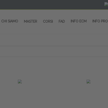
CHI SIAMO
INFO ECM
INFO PR
MASTER
CORSI
FAD
 CORSI - SALA CONGRESSI - SPAZI ESP
OLTRE 200 EVENTI OGNI ANNO
PROVIDER ECM dal 2004
CORSI RESIDENZIALI
MASTER IN ALTA FORMAZIONE
ACCREDITAMENTO ECM
rmata di Metropolitana MM4 (REPETTI) dall’aeroporto di Mila
 abbiamo mai smesso di dare risposte ai vostri bisogni forma
dedicati a professionisti sanitari e tecnici dello sport