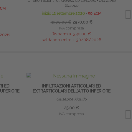
Direttori Scientifici:
Gianfranco Lamberti
∙
Donatella
Giraudo
ECM
inizio 12 settembre 2026
∙
50 ECM
3300,00 €
2970,00 €
IVA compresa
Risparmia:
330,00 €
/2026
saldando entro il 30/08/2026
RI ED
INFILTRAZIONI ARTICOLARI ED
SUPERIORE
EXTRARTICOLARI DELL’ARTO INFERIORE
Giuseppe Ridulfo
25,00 €
IVA compresa