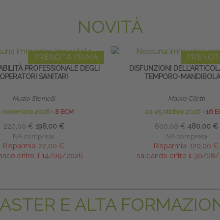
NOVITÀ
PRENOTA PRIMA
PRENOT
BILITÀ PROFESSIONALE DEGLI
DISFUNZIONI DELL’ARTICO
OPERATORI SANITARI
TEMPORO-MANDIBOLA
Muzio Stornelli
Mauro Ciletti
4 novembre 2026
∙
8 ECM
24-25 ottobre 2026
∙
16 
220,00 €
198,00 €
600,00 €
480,00 €
IVA compresa
IVA compresa
Risparmia:
22,00 €
Risparmia:
120,00 €
ando entro il 14/09/2026
saldando entro il 30/08
ASTER E ALTA FORMAZIO