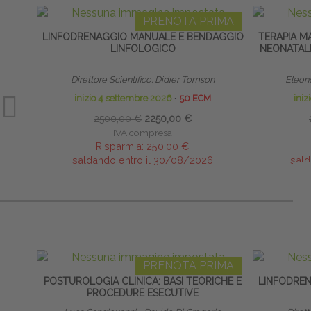
PRENOTA PRIMA
LINFODRENAGGIO MANUALE E BENDAGGIO
TERAPIA M
LINFOLOGICO
NEONATALE
Direttore Scientifico: Didier Tomson
Eleono
inizio 4 settembre 2026
∙
50 ECM
iniz
2500,00 €
2250,00 €
IVA compresa
Risparmia:
250,00 €
saldando entro il 30/08/2026
sald
PRENOTA PRIMA
POSTUROLOGIA CLINICA: BASI TEORICHE E
LINFODRE
PROCEDURE ESECUTIVE