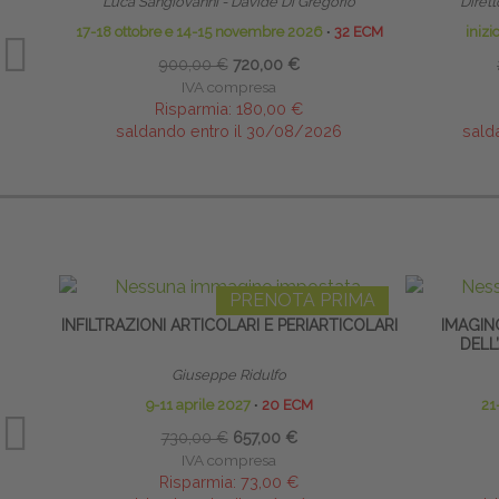
Luca Sangiovanni - Davide Di Gregorio
Dirett
17-18 ottobre e 14-15 novembre 2026
∙
32 ECM
iniz
900,00 €
720,00 €
IVA compresa
Risparmia:
180,00 €
saldando entro il 30/08/2026
sald
PRENOTA PRIMA
INFILTRAZIONI ARTICOLARI E PERIARTICOLARI
IMAGIN
DELL
Giuseppe Ridulfo
9-11 aprile 2027
∙
20 ECM
21
730,00 €
657,00 €
IVA compresa
Risparmia:
73,00 €