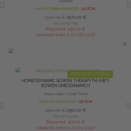
Giraudo
inizio 12 settembre 2026
∙
50 ECM
3300,00 €
2970,00 €
IVA compresa
Risparmia:
330,00 €
saldando entro il 30/08/2026
×
×
IN EVIDENZA
PRENOTA PRIMA
HOMEODYNAMIC BOWEN THERAPYTM (HBT)
S
BOWEN OMEODINAMICO
Ariya Lodge
∙
Linda Turrini
Diret
inizio 20 marzo 2027
∙
48 ECM
1500,00 €
1350,00 €
IVA compresa
Risparmia:
150,00 €
saldando entro il 20/01/2027