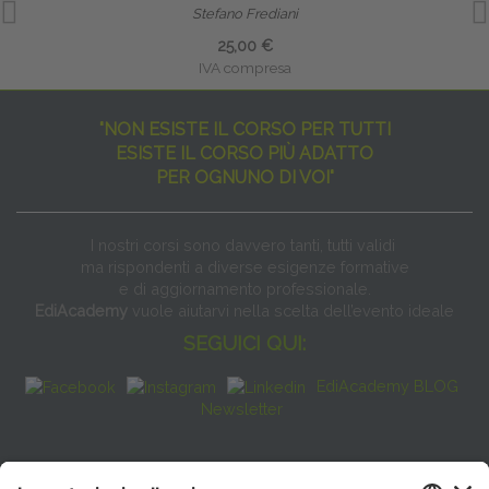
Stefano Frediani
25,00 €
IVA compresa
"NON ESISTE IL CORSO PER TUTTI
ESISTE IL CORSO PIÙ ADATTO
PER OGNUNO DI VOI"
I nostri corsi sono davvero tanti, tutti validi
ma rispondenti a diverse esigenze formative
e di aggiornamento professionale.
EdiAcademy
vuole aiutarvi nella scelta dell’evento ideale
SEGUICI QUI:
EdiAcademy BLOG
Newsletter