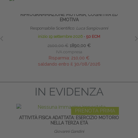
PRENOTA PRIMA
RIFLESSI PRIMITIVI: TECNICHE DI
TE
RIPROGRAMMAZIONE MOTORIA, COGNITIVA ED
NE
EMOTIVA
Responsabile Scientifico:
Luca Sangiovanni
inizio 19 settembre 2026
∙
50 ECM
2100,00 €
1890,00 €
IVA compresa
Risparmia:
210,00 €
saldando entro il 30/08/2026
IN EVIDENZA
PRENOTA PRIMA
ATTIVITÀ FISICA ADATTATA: ESERCIZIO MOTORIO
R
NELLA TERZA ETÀ
Giovanni Gandini