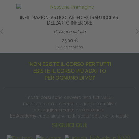
INFILTRAZIONI ARTICOLARI ED EXTRARTICOLARI
DELL’ARTO INFERIORE
Giuseppe Ridulfo
25,00 €
IVA compresa
"NON ESISTE IL CORSO PER TUTTI
ESISTE IL CORSO PIÙ ADATTO
PER OGNUNO DI VOI"
I nostri corsi sono davvero tanti, tutti validi
ma rispondenti a diverse esigenze formative
e di aggiornamento professionale.
EdiAcademy
vuole aiutarvi nella scelta dell’evento ideale
SEGUICI QUI:
EdiAcademy BLOG