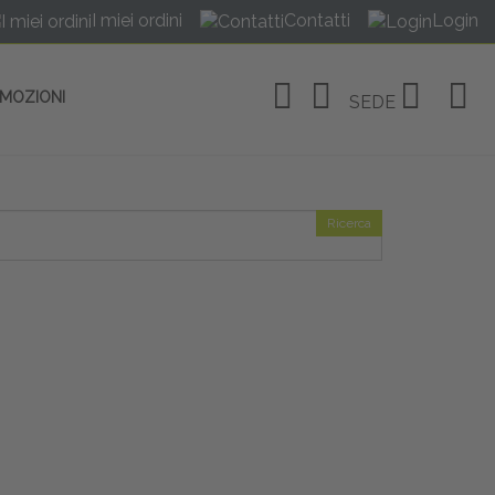
I miei ordini
Contatti
Login
OMOZIONI
SEDE
Ricerca