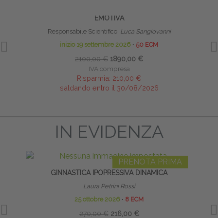
RIFLESSI PRIMITIVI: TECNICHE DI
TECNI
RIPROGRAMMAZIONE MOTORIA, COGNITIVA ED
EMOTIVA
Responsabile Scientifico:
Luca Sangiovanni
inizio 19 settembre 2026
∙
50 ECM
2100,00 €
1890,00 €
IVA compresa
Risparmia:
210,00 €
saldando entro il 30/08/2026
IN EVIDENZA
PRENOTA PRIMA
GINNASTICA IPOPRESSIVA DINAMICA
RIEDU
Laura Petrini Rossi
25 ottobre 2026
∙
8 ECM
270,00 €
216,00 €