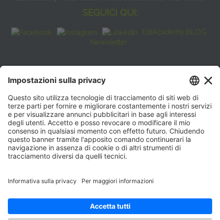
SEGUICI QUI:
EdiAcademy BLOG
Newsletter
FAQ
CONTATTI
EdiAcademy
Sede operativa: V.le E. Forlanini, 21 - 20134, Milano
(+39)0270211274
E-mail:
formazione@eenet.it
Sede legale: V.le E. Forlanini, 21 - 20134, Milano
Partita IVA e Codice Fiscale: 07936030159
ORARI SEGRETERIA
Lunedì—Giovedì: 08:30–17:30
Venerdì: 08:30–16:00