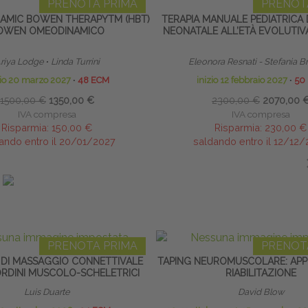
PRENOTA PRIMA
PRENOT
MIC BOWEN THERAPYTM (HBT)
TERAPIA MANUALE PEDIATRICA 
OWEN OMEODINAMICO
NEONATALE ALL’ETÀ EVOLUTIV
riya Lodge
∙
Linda Turrini
Eleonora Resnati - Stefania B
zio 20 marzo 2027
∙
48 ECM
inizio 12 febbraio 2027
∙
50
1500,00 €
1350,00 €
2300,00 €
2070,00 
IVA compresa
IVA compresa
Risparmia:
150,00 €
Risparmia:
230,00 €
ando entro il 20/01/2027
saldando entro il 12/12
IN EVIDENZA
PRENOTA PRIMA
PRENOT
 DI MASSAGGIO CONNETTIVALE
TAPING NEUROMUSCOLARE: APPL
SORDINI MUSCOLO-SCHELETRICI
RIABILITAZIONE
Luis Duarte
David Blow