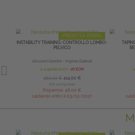
PRENOTA PRIMA
INSTABILITY TRAINING: CONTROLLO LOMBO-
TAPIN
PELVICO
BE
Giovanni Gandini
∙
Virginia Galbiati
3-4 aprile 2027
∙
16 ECM
1
460,00 €
414,00 €
IVA compresa
Risparmia:
46,00 €
saldando entro il 03/02/2027
sald
M