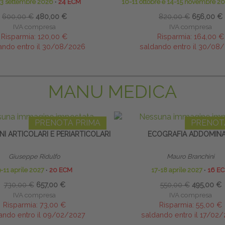
13 settembre 2026
∙
24 ECM
10-11 ottobre e 14-15 novembre 2
600,00 €
480,00 €
820,00 €
656,00 €
IVA compresa
IVA compresa
Risparmia:
120,00 €
Risparmia:
164,00 €
ando entro il 30/08/2026
saldando entro il 30/08
MANU MEDICA
PRENOTA PRIMA
PRENOT
NI ARTICOLARI E PERIARTICOLARI
ECOGRAFIA ADDOMIN
Giuseppe Ridulfo
Mauro Branchini
-11 aprile 2027
∙
20 ECM
17-18 aprile 2027
∙
16 E
730,00 €
657,00 €
550,00 €
495,00 €
IVA compresa
IVA compresa
Risparmia:
73,00 €
Risparmia:
55,00 €
ando entro il 09/02/2027
saldando entro il 17/02