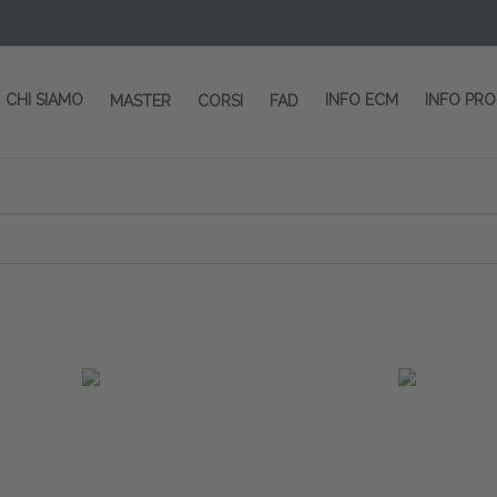
CHI SIAMO
INFO ECM
INFO PR
MASTER
CORSI
FAD
 CORSI - SALA CONGRESSI - SPAZI ESP
OLTRE 200 EVENTI OGNI ANNO
PROVIDER ECM dal 2004
CORSI RESIDENZIALI
MASTER IN ALTA FORMAZIONE
ACCREDITAMENTO ECM
rmata di Metropolitana MM4 (REPETTI) dall’aeroporto di Mila
 abbiamo mai smesso di dare risposte ai vostri bisogni forma
dedicati a professionisti sanitari e tecnici dello sport