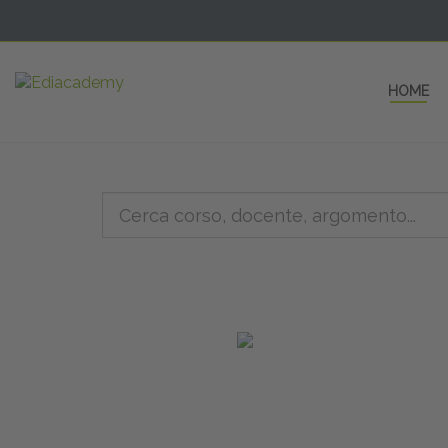
HOME
5 AULE
a una fe
non