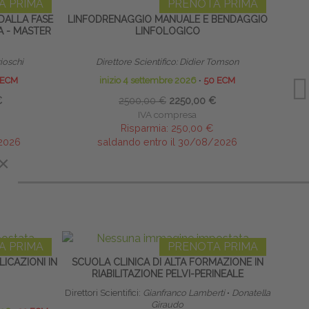
A PRIMA
PRENOTA PRIMA
DALLA FASE
LINFODRENAGGIO MANUALE E BENDAGGIO
A - MASTER
LINFOLOGICO
RIPR
rioschi
Direttore Scientifico: Didier Tomson
Res
 ECM
inizio 4 settembre 2026
∙
50 ECM
€
2500,00 €
2250,00 €
IVA compresa
Risparmia:
250,00 €
/2026
saldando entro il 30/08/2026
×
×
A PRIMA
PRENOTA PRIMA
ICAZIONI IN
SCUOLA CLINICA DI ALTA FORMAZIONE IN
RIABILITAZIONE PELVI-PERINEALE
RIPR
Direttori Scientifici:
Gianfranco Lamberti
∙
Donatella
Giraudo
Res