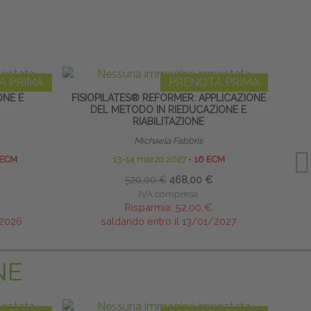
A PRIMA
PRENOTA PRIMA
ONE E
FISIOPILATES® REFORMER: APPLICAZIONE
TECN
DEL METODO IN RIEDUCAZIONE E
RIABILITAZIONE
Michaela Fabbris
 ECM
13-14 marzo 2027
∙
16 ECM
520,00 €
468,00 €
IVA compresa
Risparmia:
52,00 €
/2026
saldando entro il 13/01/2027
NE