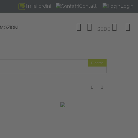
I miei ordini
Contatti
Login
OMOZIONI
SEDE
Ricerca
OSITIVI
no Linate
tivi