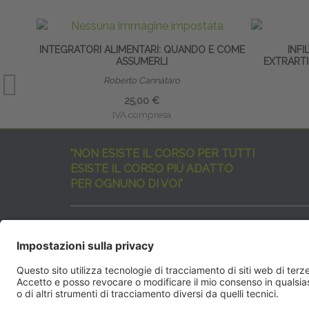
INTEGRATORI ALIMENTARI: QUANDO E COME
INFI
ASSUMERLI
EXTRARTI
Roberto Cannataro
25,00 €
IVA compresa
"NON ESISTE IL CORSO PER TUTTI
ESISTE IL CORSO PIÙ ADATTO
PER OGNUNO DI VOI"
I nostri corsi sono davvero tanti, tutti validi
ma rispondenti a diverse esigenze formative
e di aggiornamento professionale.
EdiAcademy
vuole aiutarvi nella scelta dell’evento 
SEGUICI QUI: