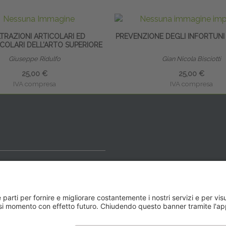
LTRAZIONI ARTICOLARI ED
PREVENZIONE DEGLI INFORTUNI
COLARI DELL’ARTO SUPERIORE
Giuseppe Ridulfo
Gian Nicola Bisciotti
25,00 €
25,00 €
IVA compresa
IVA compresa
ideale