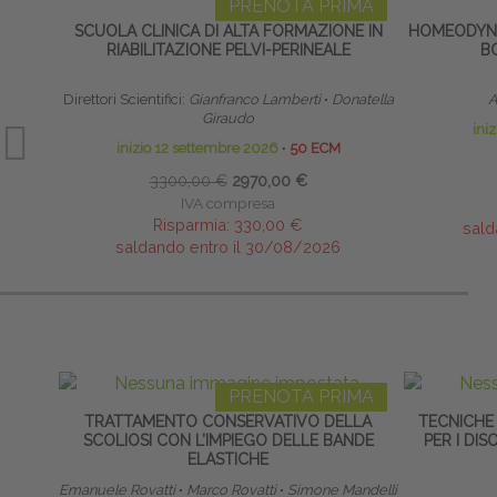
PRENOTA PRIMA
SCUOLA CLINICA DI ALTA FORMAZIONE IN
HOMEODYNA
RIABILITAZIONE PELVI-PERINEALE
B
Direttori Scientifici:
Gianfranco Lamberti
∙
Donatella
A
Giraudo
ini
inizio 12 settembre 2026
∙
50 ECM
3300,00 €
2970,00 €
IVA compresa
Risparmia:
330,00 €
sald
saldando entro il 30/08/2026
PRENOTA PRIMA
TRATTAMENTO CONSERVATIVO DELLA
TECNICHE
SCOLIOSI CON L’IMPIEGO DELLE BANDE
PER I DI
ELASTICHE
Emanuele Rovatti
∙
Marco Rovatti
∙
Simone Mandelli