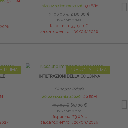
026
∙
32 ECM
inizio 12 settembre 2026
∙
50 ECM
3300,00 €
2970,00 €
IVA compresa
Risparmia:
330,00 €
/2026
saldando entro il 30/08/2026
A PRIMA
PRENOTA PRIMA
ALE
INFILTRAZIONI DELLA COLONNA
ECO
Giuseppe Ridulfo
CM
20-22 novembre 2026
∙
20 ECM
730,00 €
657,00 €
IVA compresa
Risparmia:
73,00 €
/2027
saldando entro il 20/09/2026