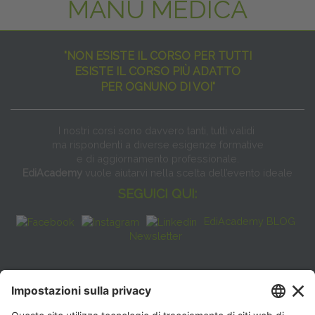
MANU MEDICA
"NON ESISTE IL CORSO PER TUTTI
ESISTE IL CORSO PIÙ ADATTO
PER OGNUNO DI VOI"
I nostri corsi sono davvero tanti, tutti validi
ma rispondenti a diverse esigenze formative
e di aggiornamento professionale.
EdiAcademy
vuole aiutarvi nella scelta dell’evento ideale
SEGUICI QUI:
EdiAcademy BLOG
Newsletter
FAQ