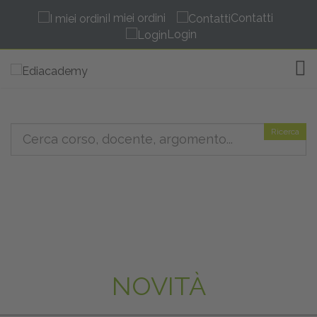
I miei ordini
Contatti
Login
TOG
Ricerca
NOVITÀ