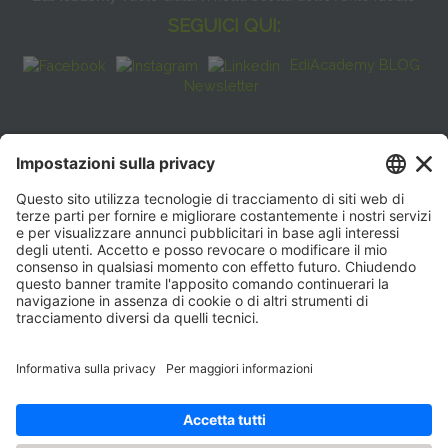
SEGUICI QUI:
EdiAcademy BLOG
Newsletter
FAQ
CONTATTI
EdiAcademy
Sede operativa: V.le E. Forlanini, 21 - 20134, Milano
(+39)0270211274
E-mail:
formazione@eenet.it
Sede legale: V.le E. Forlanini, 21 - 20134, Milano
Partita IVA e Codice Fiscale: 07936030159
ORARI SEGRETERIA
Lunedì—Giovedì: 08:30–17:30
Venerdì: 08:30–16:00