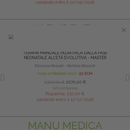
saldando entro il 20/09/2026
IN EVIDENZA
×
×
PRENOTA PRIMA
TERAPIA MANUALE PEDIATRICA DALLA FASE
I MER
NEONATALE ALL’ETÀ EVOLUTIVA - MASTER
Eleonora Resnati - Stefania Brioschi
inizio 12 febbraio 2027
∙
50 ECM
2300,00 €
2070,00 €
IVA compresa
Risparmia:
230,00 €
saldando entro il 12/12/2026
MANU MEDICA