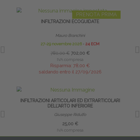
PRENOTA PRIMA
INFILTRAZIONI ECOGUIDATE
INFI
Mauro Branchini
27-29 novembre 2026
∙
24 ECM
780,00 €
702,00 €
IVA compresa
Risparmia:
78,00 €
saldando entro il 27/09/2026
INFILTRAZIONI ARTICOLARI ED EXTRARTICOLARI
BIO
DELL’ARTO INFERIORE
Giuseppe Ridulfo
25,00 €
IVA compresa