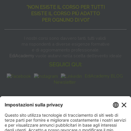
"NON ESISTE IL CORSO PER TUTTI
ESISTE IL CORSO PIÙ ADATTO
PER OGNUNO DI VOI"
I nostri corsi sono davvero tanti, tutti validi
ma rispondenti a diverse esigenze formative
e di aggiornamento professionale.
EdiAcademy
vuole aiutarvi nella scelta dell’evento ideale
SEGUICI QUI:
EdiAcademy BLOG
Newsletter
FAQ
CONTATTI
EdiAcademy