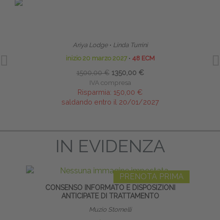
PRENOTA PRIMA
HOMEODYNAMIC BOWEN THERAPYTM (HBT)
TECNI
BOWEN OMEODINAMICO
Ariya Lodge
∙
Linda Turrini
inizio 20 marzo 2027
∙
48 ECM
1500,00 €
1350,00 €
IVA compresa
Risparmia:
150,00 €
saldando entro il 20/01/2027
IN EVIDENZA
PRENOTA PRIMA
CONSENSO INFORMATO E DISPOSIZIONI
ANTICIPATE DI TRATTAMENTO
Muzio Stornelli