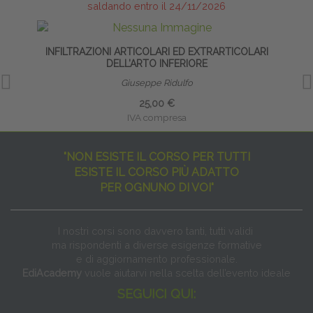
saldando entro il 24/11/2026
INFILTRAZIONI ARTICOLARI ED EXTRARTICOLARI
DELL’ARTO INFERIORE
Giuseppe Ridulfo
25,00 €
IVA compresa
"NON ESISTE IL CORSO PER TUTTI
ESISTE IL CORSO PIÙ ADATTO
PER OGNUNO DI VOI"
I nostri corsi sono davvero tanti, tutti validi
ma rispondenti a diverse esigenze formative
e di aggiornamento professionale.
EdiAcademy
vuole aiutarvi nella scelta dell’evento ideale
SEGUICI QUI: