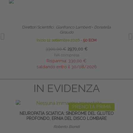
PRENOTA PRIMA
SCUOLA CLINICA DI ALTA FORMAZIONE IN
LI
RIABILITAZIONE PELVI-PERINEALE
Direttori Scientifici:
Gianfranco Lamberti
∙
Donatella
Giraudo
inizio 12 settembre 2026
∙
50 ECM
3300,00 €
2970,00 €
IVA compresa
Risparmia:
330,00 €
saldando entro il 30/08/2026
IN EVIDENZA
PRENOTA PRIMA
NEUROPATIA SCIATICA: SINDROME DEL GLUTEO
PROFONDO, ERNIA DEL DISCO LOMBARE
Roberto Biondi