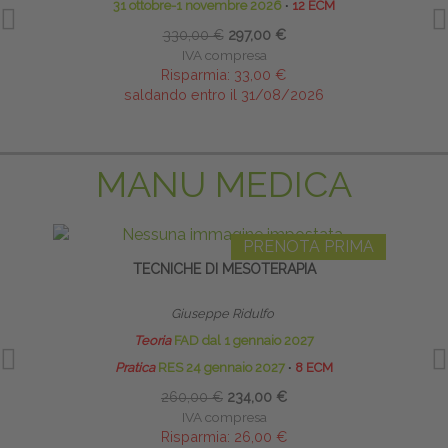
31 ottobre-1 novembre 2026
∙
12 ECM
330,00 €
297,00 €
IVA compresa
Risparmia:
33,00 €
saldando entro il 31/08/2026
MANU MEDICA
PRENOTA PRIMA
TECNICHE DI MESOTERAPIA
INFI
Giuseppe Ridulfo
Teoria
FAD dal 1 gennaio 2027
Pratica
RES 24 gennaio 2027
∙
8 ECM
260,00 €
234,00 €
IVA compresa
Risparmia:
26,00 €