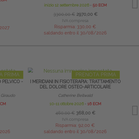
inizio 12 settembre 2026
∙
50 ECM
3300,00 €
2970,00 €
IVA compresa
Risparmia:
330,00 €
/2027
saldando entro il 30/08/2026
A PRIMA
PRENOTA PRIMA
 PELVICO -
I MERIDIANI IN FISIOTERAPIA: TRATTAMENTO
DEL DOLORE OSTEO-ARTICOLARE
RIPR
 Giraudo
Catherine Bellwald
Res
ECM
10-11 ottobre 2026
∙
16 ECM
460,00 €
368,00 €
IVA compresa
Risparmia:
92,00 €
/2026
saldando entro il 30/08/2026