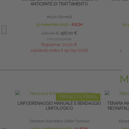
ANTICIPATE DI TRATTAMENTO
Muzio Stornelli
15 novembre 2026
∙
8 ECM
13-
220,00 €
198,00 €
IVA compresa
Risparmia:
22,00 €
saldando entro il 15/09/2026
sald
M
PRENOTA PRIMA
LINFODRENAGGIO MANUALE E BENDAGGIO
TERAPIA M
LINFOLOGICO
NEONATALE
Direttore Scientifico: Didier Tomson
Eleono
inizio 4 settembre 2026
∙
50 ECM
iniz