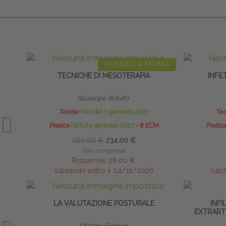
PRENOTA PRIMA
TECNICHE DI MESOTERAPIA
INFI
Giuseppe Ridulfo
Teoria
FAD dal 1 gennaio 2027
Teo
Pratica
RES 24 gennaio 2027
∙
8 ECM
Pratica
260,00 €
234,00 €
IVA compresa
Risparmia:
26,00 €
saldando entro il 24/11/2026
sald
LA VALUTAZIONE POSTURALE
INFI
EXTRARTI
Stefano Frediani