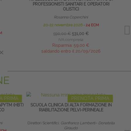
PROFESSIONISTI SANITARI E OPERATORI
AP
OLISTICI
Rosanna Coperchini
20-22 novembre 2026
∙
24 ECM
M
590,00 €
531,00 €
IVA compresa
Risparmia:
59,00 €
×
saldando entro il 20/09/2026
NE
A PRIMA
PRENOTA PRIMA
PYTM (HBT)
SCUOLA CLINICA DI ALTA FORMAZIONE IN
CO
RIABILITAZIONE PELVI-PERINEALE
RIPR
ni
Direttori Scientifici:
Gianfranco Lamberti
∙
Donatella
Res
Giraudo
ECM