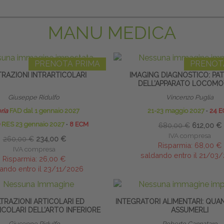
MANU MEDICA
PRENOTA PRIMA
PRENOT
LTRAZIONI INTRARTICOLARI
IMAGING DIAGNOSTICO: PA
DELL’APPARATO LOCOM
Giuseppe Ridulfo
Vincenzo Puglia
ria
FAD dal 1 gennaio 2027
21-23 maggio 2027
∙
24 
RES 23 gennaio 2027
∙
8 ECM
680,00 €
612,00 €
IVA compresa
260,00 €
234,00 €
Risparmia:
68,00 €
IVA compresa
saldando entro il 21/03
Risparmia:
26,00 €
ando entro il 23/11/2026
LTRAZIONI ARTICOLARI ED
INTEGRATORI ALIMENTARI: QUA
COLARI DELL’ARTO INFERIORE
ASSUMERLI
Giuseppe Ridulfo
Roberto Cannataro