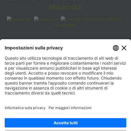
SEGUICI QUI:
EdiAcademy BLOG
Newsletter
FAQ
CONTATTI
EdiAcademy
Sede operativa: V.le E. Forlanini, 21 - 20134, Milano
(+39)0270211274
E-mail:
formazione@eenet.it
Sede legale: V.le E. Forlanini, 21 - 20134, Milano
Partita IVA e Codice Fiscale: 07936030159
ORARI SEGRETERIA
Lunedì—Giovedì: 08:30–17:30
Venerdì: 08:30–16:00