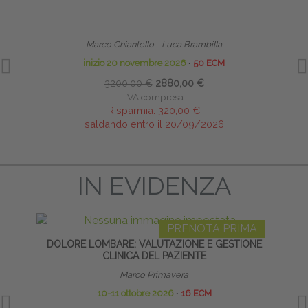
TECNICHE OSTEOPATICHE STRUTTURALI - MASTER
HO
Marco Chiantello - Luca Brambilla
inizio 20 novembre 2026
∙
50 ECM
3200,00 €
2880,00 €
IVA compresa
Risparmia:
320,00 €
saldando entro il 20/09/2026
IN EVIDENZA
PRENOTA PRIMA
DOLORE LOMBARE: VALUTAZIONE E GESTIONE
PO
CLINICA DEL PAZIENTE
Marco Primavera
10-11 ottobre 2026
∙
16 ECM
17