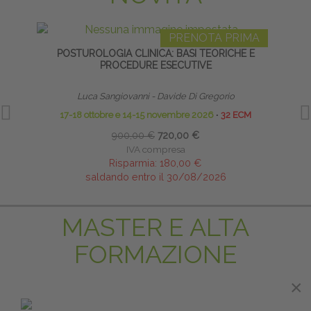
PRENOTA PRIMA
POSTUROLOGIA CLINICA: BASI TEORICHE E
MANI
PROCEDURE ESECUTIVE
Luca Sangiovanni - Davide Di Gregorio
17-18 ottobre e 14-15 novembre 2026
∙
32 ECM
900,00 €
720,00 €
IVA compresa
Risparmia:
180,00 €
saldando entro il 30/08/2026
MASTER E ALTA
FORMAZIONE
×
×
PRENOTA PRIMA