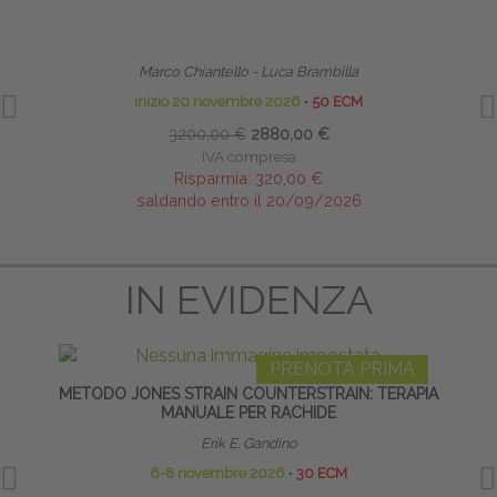
TECNICHE OSTEOPATICHE STRUTTURALI - MASTER
HO
Marco Chiantello - Luca Brambilla
inizio 20 novembre 2026
∙
50 ECM
3200,00 €
2880,00 €
IVA compresa
Risparmia:
320,00 €
saldando entro il 20/09/2026
IN EVIDENZA
PRENOTA PRIMA
METODO JONES STRAIN COUNTERSTRAIN: TERAPIA
TRAT
MANUALE PER RACHIDE
C
Erik E. Gandino
Eman
6-8 novembre 2026
∙
30 ECM
26