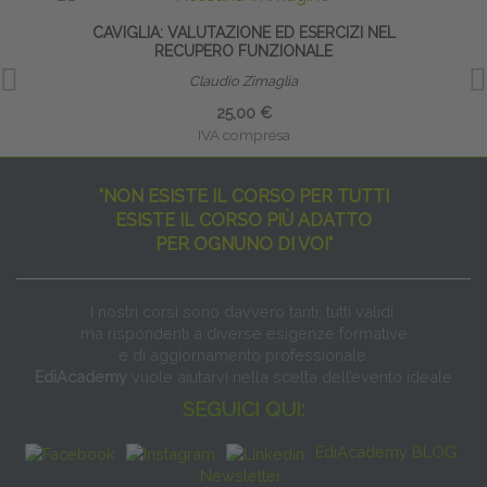
CAVIGLIA: VALUTAZIONE ED ESERCIZI NEL
RECUPERO FUNZIONALE
Claudio Zimaglia
25,00 €
IVA compresa
"NON ESISTE IL CORSO PER TUTTI
ESISTE IL CORSO PIÙ ADATTO
PER OGNUNO DI VOI"
I nostri corsi sono davvero tanti, tutti validi
ma rispondenti a diverse esigenze formative
e di aggiornamento professionale.
EdiAcademy
vuole aiutarvi nella scelta dell’evento ideale
SEGUICI QUI:
EdiAcademy BLOG
Newsletter