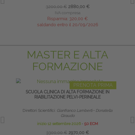
3200,00 €
2880,00 €
IVA compresa
Risparmia:
320,00 €
saldando entro il 20/09/2026
MASTER E ALTA
FORMAZIONE
PRENOTA PRIMA
SCUOLA CLINICA DI ALTA FORMAZIONE IN
HO
RIABILITAZIONE PELVI-PERINEALE
Direttori Scientifici:
Gianfranco Lamberti
∙
Donatella
Giraudo
inizio 12 settembre 2026
∙
50 ECM
3300,00 €
2970,00 €