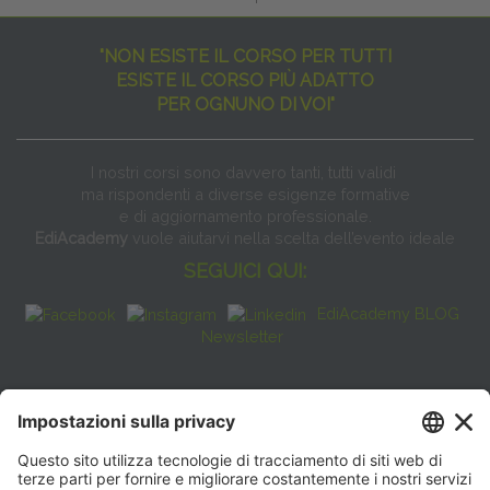
"NON ESISTE IL CORSO PER TUTTI
ESISTE IL CORSO PIÙ ADATTO
PER OGNUNO DI VOI"
I nostri corsi sono davvero tanti, tutti validi
ma rispondenti a diverse esigenze formative
e di aggiornamento professionale.
EdiAcademy
vuole aiutarvi nella scelta dell’evento ideale
SEGUICI QUI:
EdiAcademy BLOG
Newsletter
FAQ
CONTATTI