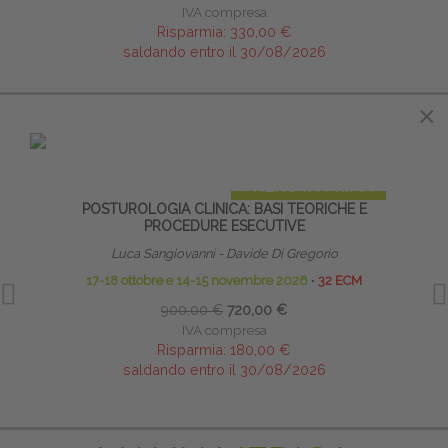
IVA compresa
Risparmia:
330,00 €
saldando entro il 30/08/2026
×
×
IN EVIDENZA
PRENOTA PRIMA
POSTUROLOGIA CLINICA: BASI TEORICHE E
SALU
PROCEDURE ESECUTIVE
I
Luca Sangiovanni - Davide Di Gregorio
17-18 ottobre e 14-15 novembre 2026
∙
32 ECM
900,00 €
720,00 €
IVA compresa
Risparmia:
180,00 €
saldando entro il 30/08/2026